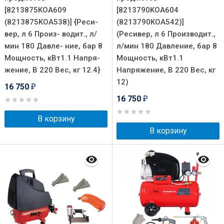
[8213875KOA609
[8213790KOA604
(8213875KOA538)] {Реси-
(8213790KOA542)]
вер, л 6 Произ- водит., л/
(Ресивер, л 6 Производит.,
мин 180 Давле- ние, бар 8
л/мин 180 Давление, бар 8
Мощность, кВт1.1 Напря-
Мощность, кВт1.1
жение, В 220 Вес, кг 12.4}
Напряжение, В 220 Вес, кг
12)
16 750
₽
16 750
₽
В корзину
В корзину