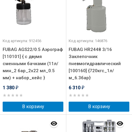
Код артикула: 912456
Код артикула: 146876
FUBAG AGS22/0.5 Аэрограф
FUBAG HR2448 3/16
[110101] { с двумя
Заклепочник
сменными бачками (11л/
пневмогидравлический
мин_2 бар_2х22 мл_0.5
[100160] {720кгс_1л/
мм) + набор_кейс }
м_6.3бар}
1 380
6 310
₽
₽
В корзину
В корзину