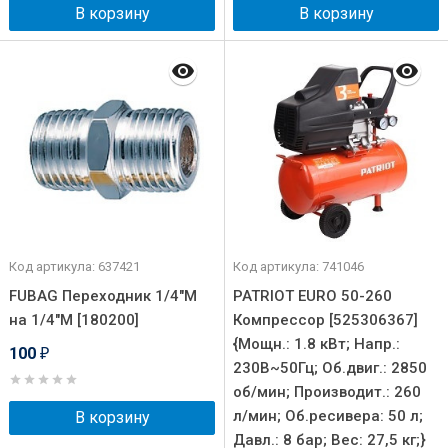
В корзину
В корзину
Код артикула: 637421
Код артикула: 741046
FUBAG Переходник 1/4"M
PATRIOT EURO 50-260
на 1/4"М [180200]
Компрессор [525306367]
{Мощн.: 1.8 кВт; Напр.:
100
₽
230В~50Гц; Об.двиг.: 2850
об/мин; Производит.: 260
л/мин; Об.ресивера: 50 л;
В корзину
Давл.: 8 бар; Вес: 27,5 кг;}