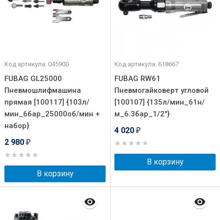
Код артикула: 045900
Код артикула: 618667
FUBAG GL25000
FUBAG RW61
Пневмошлифмашина
Пневмогайковерт угловой
прямая [100117] {103л/
[100107] {135л/мин_61н/
мин_6бар_25000об/мин +
м_6.3бар_1/2"}
набор}
4 020
₽
2 980
₽
В корзину
В корзину