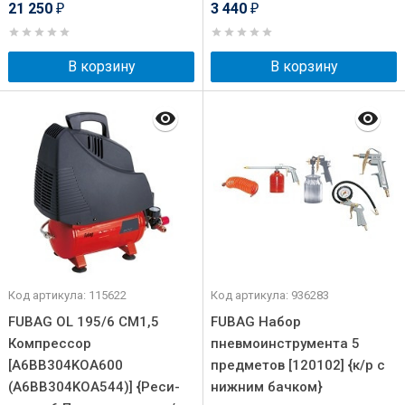
21 250
3 440
₽
₽
В корзину
В корзину
Код артикула: 115622
Код артикула: 936283
FUBAG OL 195/6 CM1,5
FUBAG Набор
Компрессор
пневмоинструмента 5
[A6BB304KOA600
предметов [120102] {к/р с
(A6BB304KOA544)] {Реси-
нижним бачком}