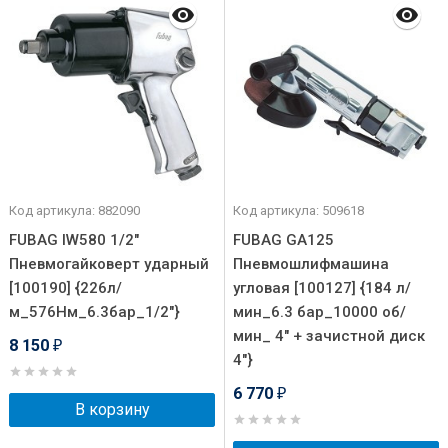
Код артикула: 882090
Код артикула: 509618
FUBAG IW580 1/2"
FUBAG GA125
Пневмогайковерт ударный
Пневмошлифмашина
[100190] {226л/
угловая [100127] {184 л/
м_576Нм_6.3бар_1/2"}
мин_6.3 бар_10000 об/
мин_ 4" + зачистной диск
8 150
₽
4"}
6 770
₽
В корзину