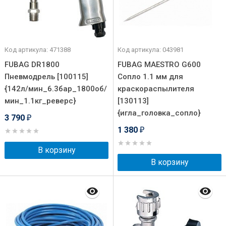
Код артикула: 471388
Код артикула: 043981
FUBAG DR1800
FUBAG MAESTRO G600
Пневмодрель [100115]
Сопло 1.1 мм для
{142л/мин_6.3бар_1800об/
краскораспылителя
мин_1.1кг_реверс}
[130113]
{игла_головка_сопло}
3 790
₽
1 380
₽
В корзину
В корзину