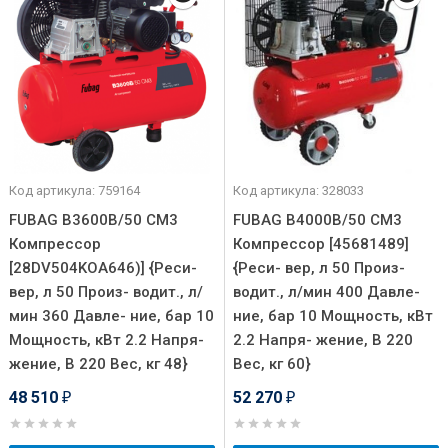
Код артикула: 759164
Код артикула: 328033
FUBAG B3600B/50 CM3
FUBAG B4000B/50 СМ3
Компрессор
Компрессор [45681489]
[28DV504KOA646)] {Реси-
{Реси- вер, л 50 Произ-
вер, л 50 Произ- водит., л/
водит., л/мин 400 Давле-
мин 360 Давле- ние, бар 10
ние, бар 10 Мощность, кВт
Мощность, кВт 2.2 Напря-
2.2 Напря- жение, В 220
жение, В 220 Вес, кг 48}
Вес, кг 60}
48 510
52 270
₽
₽