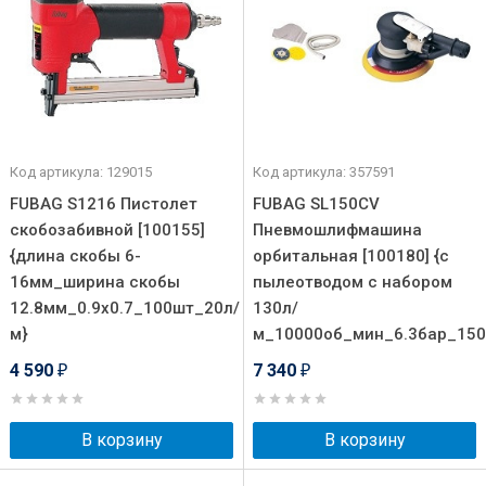
Код артикула: 129015
Код артикула: 357591
FUBAG S1216 Пистолет
FUBAG SL150CV
скобозабивной [100155]
Пневмошлифмашина
{длина скобы 6-
орбитальная [100180] {с
16мм_ширина скобы
пылеотводом с набором
12.8мм_0.9х0.7_100шт_20л/
130л/
м}
м_10000об_мин_6.3бар_15
4 590
7 340
₽
₽
В корзину
В корзину