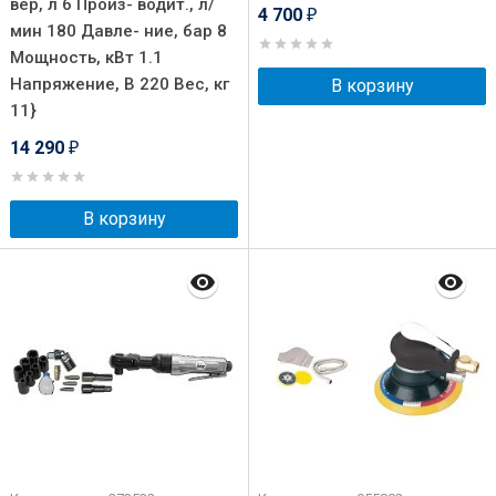
вер, л 6 Произ- водит., л/
4 700
₽
мин 180 Давле- ние, бар 8
Мощность, кВт 1.1
Напряжение, В 220 Вес, кг
В корзину
11}
14 290
₽
В корзину