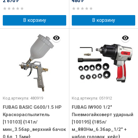
2 870
480
₽
₽
В корзину
В корзину
Код артикула: 480919
Код артикула: 051912
FUBAG BASIC G600/1.5 HP
FUBAG IW900 1/2"
Краскораспылитель
Пневмогайковерт ударный
[110103] {141л/
[100195] {185л/
мин_3.5бар_верхний бачок
м_880Нм_6.3бар_1/2" +
0.6л_1.5мм}
набор головок_кейс}