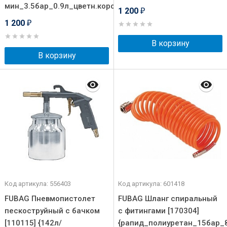
мин_3.5бар_0.9л_цветн.коробка}
1 200
₽
1 200
₽
В корзину
В корзину
Код артикула: 556403
Код артикула: 601418
FUBAG Пневмопистолет
FUBAG Шланг спиральный
пескоструйный с бачком
с фитингами [170304]
[110115] {142л/
{рапид_полиуретан_15бар_