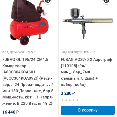
Код артикула: 050973
Код артикула: 892192
FUBAG OL 195/24 CM1,5
FUBAG AGS7/0.2 Аэрограф
Компрессор
[110108] {9л/
[A6CC304KOA601
мин_1бар_7мл
(A6CC304KOA092)] {Реси-
съемный_0.2мм) +
вер, л 24 Произ- водит., л/
набор_кейс}
мин 180 Давле- ние, бар 8
3 280
₽
Мощность, кВт 1.1 Напря-
жение, В 220 Вес, кг 18.2}
В корзину
16 440
₽