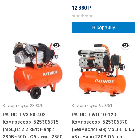
12 380
₽
В корзину
Код артикула: 239070
Код артикула: 979751
PATRIOT VX 50-402
PATRIOT WO 10-120
Компрессор [525306315]
Компрессор [525306370]
{Мощн.: 2.2 кВт; Напр.:
{Безмасляный; Мощн.: 0,65
230В~50Гц; Об.двиг.: 2850
кВт; Напр.230В.Об. дв.: