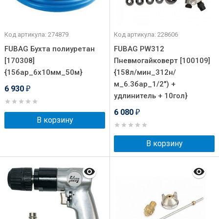
Код артикула: 274879
Код артикула: 228606
FUBAG Бухта полиуретан
FUBAG PW312
[170308]
Пневмогайковерт [100109]
{15бар_6х10мм_50м}
{158л/мин_312н/
м_6.3бар_1/2") +
6 930
₽
удлинитель + 10гол}
6 080
₽
В корзину
В корзину