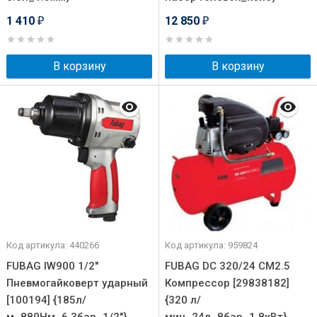
1 410
12 850
₽
₽
В корзину
В корзину
Код артикула: 440266
Код артикула: 959824
FUBAG IW900 1/2"
FUBAG DC 320/24 CM2.5
Пневмогайковерт ударный
Компрессор [29838182]
[100194] {185л/
{320 л/