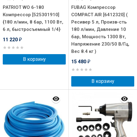
PATRIOT WO 6-180
FUBAG Компрессор
Компрессор [525301910]
COMPACT AIR [6412320] (
{180 л/мин, 8 бар, 1100 Вт,
Ресивер 5 л, Произв-сть
6 л, быстросъемный 1/4}
180 л/мин, Давление 10
бар, Мощность 1300 Вт,
11 220
₽
Напряжение 230/50 В/Гц,
Вес 8.4 кг )
В корзину
15 480
₽
В корзину