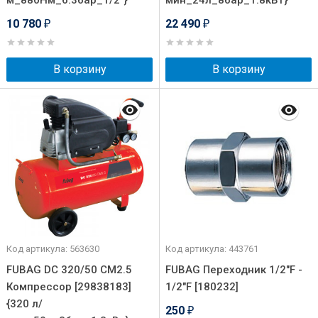
м_880Нм_6.3бар_1/2"}
мин_24л_8бар_1.8кВт}
10 780
22 490
₽
₽
В корзину
В корзину
Код артикула: 563630
Код артикула: 443761
FUBAG DC 320/50 CM2.5
FUBAG Переходник 1/2"F -
Компрессор [29838183]
1/2"F [180232]
{320 л/
250
₽