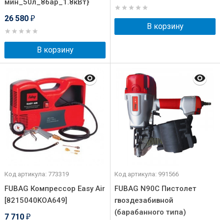
мин_50л_8бар_1.8кВт}
26 580
₽
В корзину
В корзину
Код артикула: 773319
Код артикула: 991566
FUBAG Компрессор Easy Air
FUBAG N90C Пистолет
[8215040KOA649]
гвоздезабивной
(барабанного типа)
7 710
₽