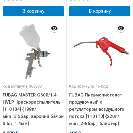
В корзину
В корзину
Код артикула: 306380
Код артикула: 154552
FUBAG MASTER G600/1.4
FUBAG Пневмопистолет
HVLP Краскораспылитель
продувочный с
[110104] {198л/
регулятором воздушного
мин_3.5бар_верхний бачок
потока [110110] {220л/
0.6л_1.4мм}
мин_2-8бар_ блистер}