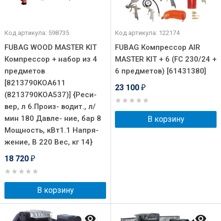
Код артикула: 598735
Код артикула: 122174
FUBAG WOOD MASTER KIT
FUBAG Компрессор AIR
Компрессор + набор из 4
MASTER KIT + 6 (FC 230/24 +
предметов
6 предметов) [61431380]
[8213790KOA611
23 100
₽
(8213790KOA537)] {Реси-
вер, л 6.Произ- водит., л/
мин 180 Давле- ние, бар 8
В корзину
Мощность, кВт1.1 Напря-
жение, В 220 Вес, кг 14}
18 720
₽
В корзину