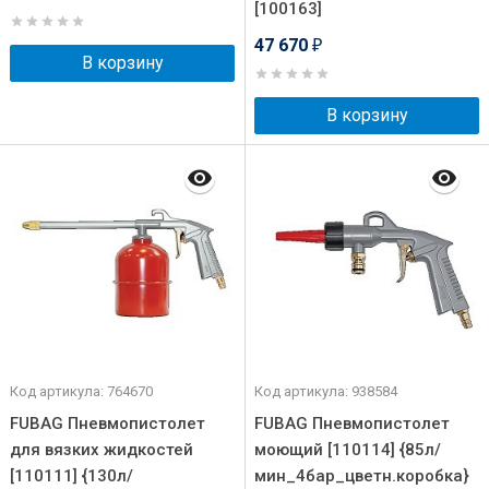
[100163]
47 670
₽
В корзину
В корзину
Код артикула: 764670
Код артикула: 938584
FUBAG Пневмопистолет
FUBAG Пневмопистолет
для вязких жидкостей
моющий [110114] {85л/
[110111] {130л/
мин_4бар_цветн.коробка}