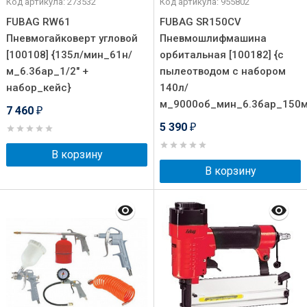
Код артикула: 273532
Код артикула: 955802
FUBAG RW61
FUBAG SR150CV
Пневмогайковерт угловой
Пневмошлифмашина
[100108] {135л/мин_61н/
орбитальная [100182] {с
м_6.3бар_1/2" +
пылеотводом c набором
набор_кейс}
140л/
м_9000об_мин_6.3бар_150
7 460
₽
5 390
₽
В корзину
В корзину