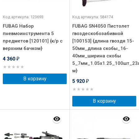
Код артикула: 123693
Код артикула: 584174
FUBAG Набор
FUBAG SN4050 Пистолет
пневмоинструмента 5
гвоздескобозабивной
предметов [120101] {к/р с
[100153] {длина гвоздя 15-
верхним бачком}
50мм_длина скобы_16-
40мм_ширина скобы
4 360
₽
5_7мм_1.05х1.25_100шт_23
м}
В корзину
5 920
₽
В корзину