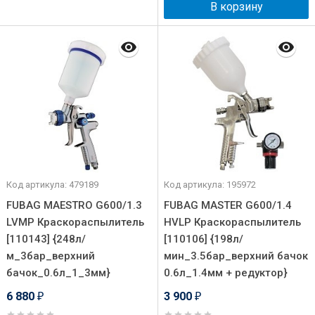
В корзину
Код артикула: 479189
Код артикула: 195972
FUBAG MAESTRO G600/1.3
FUBAG MASTER G600/1.4
LVMP Краскораспылитель
HVLP Краскораспылитель
[110143] {248л/
[110106] {198л/
м_3бар_верхний
мин_3.5бар_верхний бачок
бачок_0.6л_1_3мм}
0.6л_1.4мм + редуктор}
6 880
3 900
₽
₽