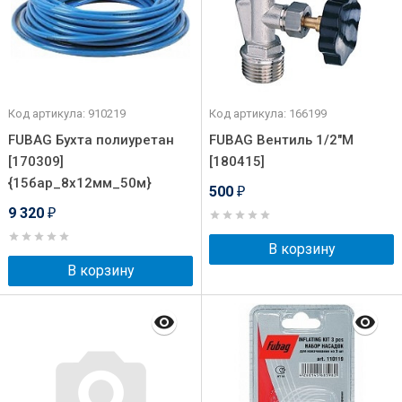
Код артикула: 910219
Код артикула: 166199
FUBAG Бухта полиуретан
FUBAG Вентиль 1/2"М
[170309]
[180415]
{15бар_8х12мм_50м}
500
₽
9 320
₽
В корзину
В корзину