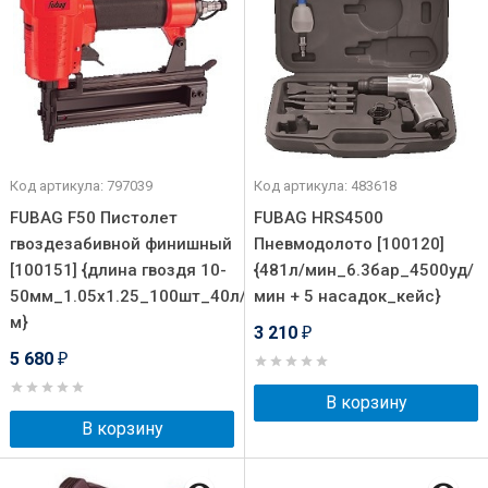
Код артикула: 797039
Код артикула: 483618
FUBAG F50 Пистолет
FUBAG HRS4500
гвоздезабивной финишный
Пневмодолото [100120]
[100151] {длина гвоздя 10-
{481л/мин_6.3бар_4500уд/
50мм_1.05х1.25_100шт_40л/
мин + 5 насадок_кейс}
м}
3 210
₽
5 680
₽
В корзину
В корзину