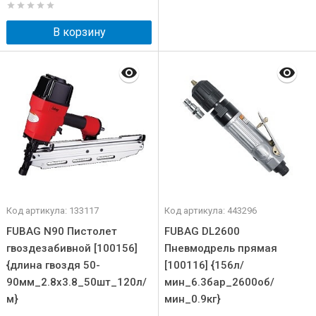
В корзину
Код артикула: 133117
Код артикула: 443296
FUBAG N90 Пистолет
FUBAG DL2600
гвоздезабивной [100156]
Пневмодрель прямая
{длина гвоздя 50-
[100116] {156л/
90мм_2.8х3.8_50шт_120л/
мин_6.3бар_2600об/
м}
мин_0.9кг}