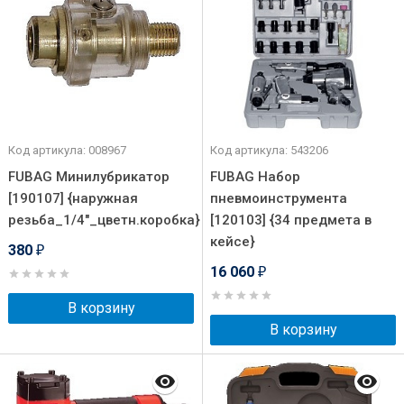
Код артикула: 008967
Код артикула: 543206
FUBAG Минилубрикатор
FUBAG Набор
[190107] {наружная
пневмоинструмента
резьба_1/4"_цветн.коробка}
[120103] {34 предмета в
кейсе}
380
₽
16 060
₽
В корзину
В корзину