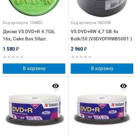
Код артикула: 104832
Код артикула: 382258
Диски VS DVD+R 4.7Gb,
VS DVD+RW 4,7 GB 4x
16x, Cake Box 50шт.
Bulk/50 (VSDVDPRWB5001 )
1 580
2 960
₽
₽
В корзину
В корзину