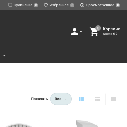
Сравнение
Избранное
Просмотренное
0
0
0
Корзина
всего
0
₽
и
Показать:
Все