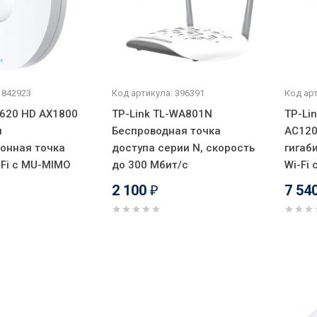
 842923
Код артикула: 396391
Код арт
P620 HD AX1800
TP-Link TL-WA801N
TP-Li
я
Беспроводная точка
AC120
онная точка
доступа серии N, скорость
гигаб
-Fi с MU-MIMO
до 300 Мбит/с
Wi-Fi
2 100
7 54
₽