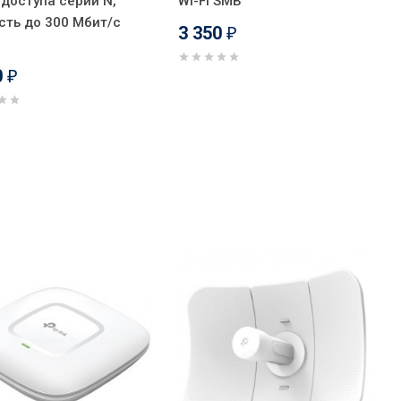
 доступа серии N,
Wi-Fi SMB
сть до 300 Мбит/с
3 350
₽
0
₽