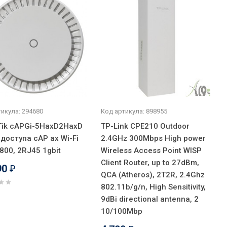
икула: 294680
Код артикула: 898955
Tik cAPGi-5HaxD2HaxD
TP-Link CPE210 Outdoor
 доступа cAP ax Wi-Fi
2.4GHz 300Mbps High power
800, 2RJ45 1gbit
Wireless Access Point WISP
Client Router, up to 27dBm,
90
₽
QCA (Atheros), 2T2R, 2.4Ghz
802.11b/g/n, High Sensitivity,
9dBi directional antenna, 2
10/100Mbp