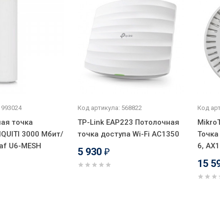
 993024
Код артикула: 568822
Код арт
ая точка
TP-Link EAP223 Потолочная
Mikro
IQUITI 3000 Мбит/
точка доступа Wi-Fi AC1350
Точка
3af U6-MESH
6, AX1
5 930
₽
15 5