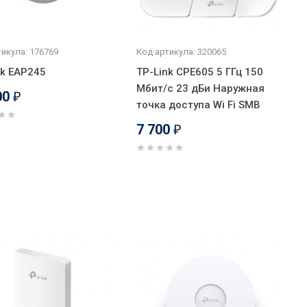
икула: 176769
Код артикула: 320065
nk EAP245
TP-Link CPE605 5 ГГц 150
Мбит/с 23 дБи Наружная
00
₽
точка доступа Wi Fi SMB
7 700
₽