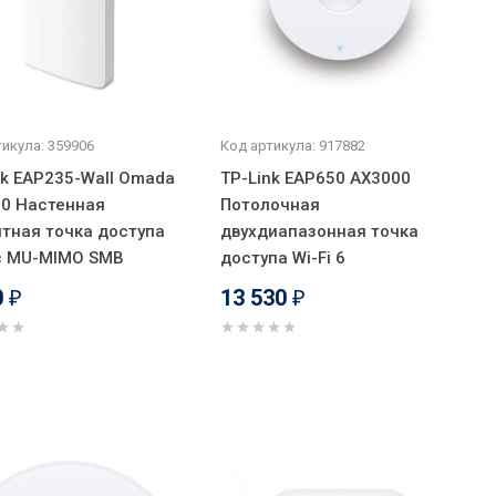
икула: 359906
Код артикула: 917882
nk EAP235-Wall Omada
TP-Link EAP650 AX3000
0 Настенная
Потолочная
итная точка доступа
двухдиапазонная точка
 с MU-MIMO SMB
доступа Wi-Fi 6
0
13 530
₽
₽