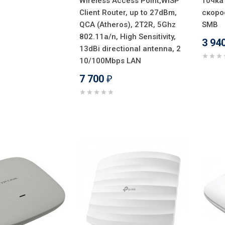
Wireless Access Point,WISP
точка
Client Router, up to 27dBm,
скоро
QCA (Atheros), 2T2R, 5Ghz
SMB
802.11a/n, High Sensitivity,
3 94
13dBi directional antenna, 2
10/100Mbps LAN
7 700
₽