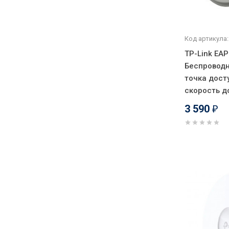
Код артикула:
TP-Link EA
Беспроводн
точка дост
скорость д
3 590
₽