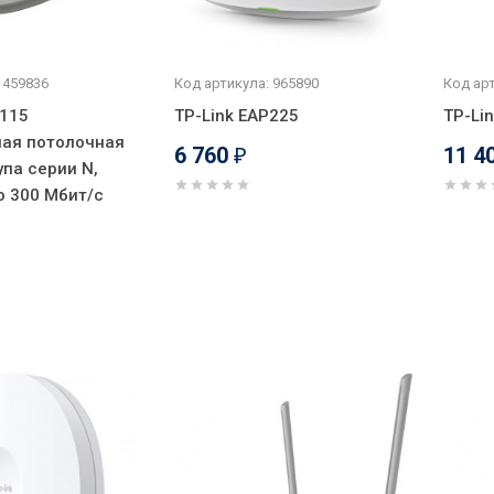
 459836
Код артикула: 965890
Код арт
P115
TP-Link EAP225
TP-Li
ая потолочная
6 760
11 4
₽
упа серии N,
о 300 Мбит/с