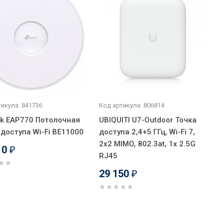
икула: 841736
Код артикула: 806814
nk EAP770 Потолочная
UBIQUITI U7-Outdoor Точка
 доступа Wi-Fi BE11000
доступа 2,4+5 ГГц, Wi-Fi 7,
2х2 MIMO, 802.3at, 1х 2.5G
10
₽
RJ45
29 150
₽