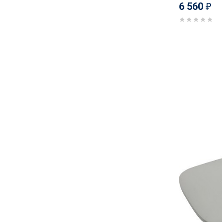
6 560
₽