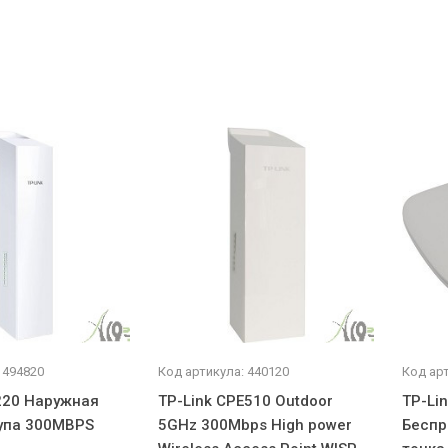
 494820
Код артикула: 440120
Код арт
E220 Наружная
TP-Link CPE510 Outdoor
TP-Li
упа 300MBPS
5GHz 300Mbps High power
Беспр