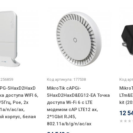
 256859
Код артикула: 177538
Код арт
APG-5HaxD2HaxD
MikroTik cAPGi-
Mikro
а доступа WIFI 6,
5HaxD2HaxD&EG12-EA Точка
LTm&E
/5Ггц, Poe, 2x
доступа Wi-Fi 6 с LTE
kit (2
11a/n/ac/ax,
модемом cAP LTE12 ax,
12 5
й корпус, белая
2*1Gbit RJ45,
802.11a/b/g/n/ac/ax