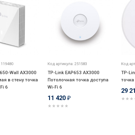
 119480
Код артикула: 251583
Код арт
P650-Wall AX3000
TP-Link EAP653 AX3000
TP-Li
ая в стену точка
Потолочная точка доступа
точка
Fi 6
Wi-Fi 6
29 2
11 420
₽