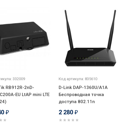
икула: 332009
Код артикула: 835610
Tik RB912R-2nD-
D-Link DAP-1360U/A1A
C200A-EU LtAP mini LTE
Беспроводная точка
024)
доступа 802.11n
40
2 280
₽
₽