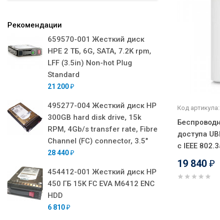
Рекомендации
659570-001 Жесткий диск
HPE 2 ТБ, 6G, SATA, 7.2K rpm,
LFF (3.5in) Non-hot Plug
Standard
21 200
₽
495277-004 Жесткий диск HP
Код артикула:
300GB hard disk drive, 15k
Беспроводн
RPM, 4Gb/s transfer rate, Fibre
доступа UB
Channel (FC) connector, 3.5"
с IEEE 802.
28 440
₽
19 840
₽
454412-001 Жесткий диск HP
450 ГБ 15K FC EVA M6412 ENC
HDD
6 810
₽