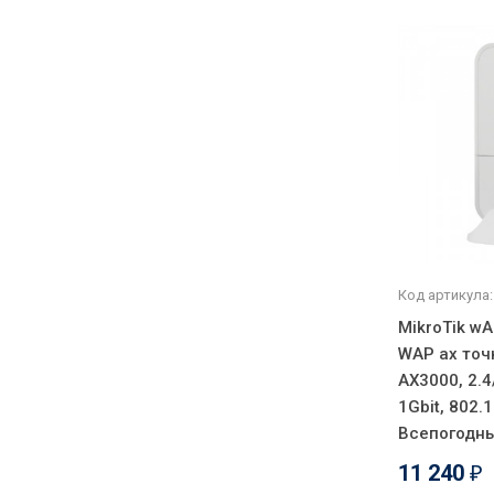
Код артикула:
MikroTik w
WAP ax точк
AX3000, 2.4
1Gbit, 802.
Всепогодны
11 240
₽