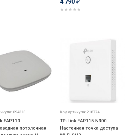
4 790
₽
икула: 094313
Код артикула: 218774
nk EAP110
TP-Link EAP115 N300
оводная потолочная
Настенная точка доступа