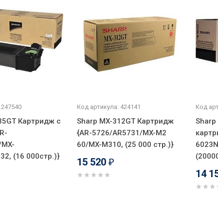
 247540
Код артикула: 424141
Код арт
35GT Картридж с
Sharp MX-312GT Картридж
Sharp
R-
{AR-5726/AR5731/MX-M2
картр
/MX-
60/MX-M310, (25 000 стр.)}
6023N
2, (16 000стр.)}
(20000
15 520
₽
14 1