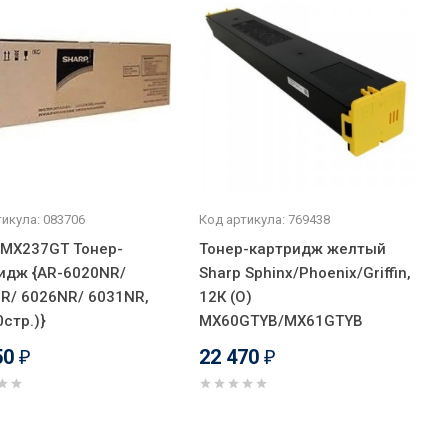
икула: 083706
Код артикула: 769438
 MX237GT Тонер-
Тонер-картридж желтый
идж {AR-6020NR/
Sharp Sphinx/Phoenix/Griffin,
R/ 6026NR/ 6031NR,
12К (О)
стр.)}
MX60GTYB/MX61GTYB
50
22 470
₽
₽