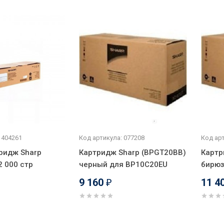
 404261
Код артикула: 077208
Код арт
ридж Sharp
Картридж Sharp (BPGT20BB)
Картр
 000 стр
черный для BP10C20EU
бирюз
9 160
11 4
₽