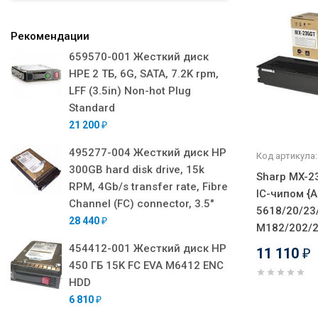
Рекомендации
659570-001 Жесткий диск
HPE 2 ТБ, 6G, SATA, 7.2K rpm,
LFF (3.5in) Non-hot Plug
Standard
21 200
₽
495277-004 Жесткий диск HP
Код артикула:
300GB hard disk drive, 15k
Sharp MX-2
RPM, 4Gb/s transfer rate, Fibre
IC-чипом {A
Channel (FC) connector, 3.5"
5618/20/23
28 440
₽
M182/202/23
454412-001 Жесткий диск HP
11 110
₽
450 ГБ 15K FC EVA M6412 ENC
HDD
6 810
₽