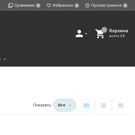
Сравнение
Избранное
Просмотренное
0
0
0
Корзина
всего
0
₽
и
Показать:
Все