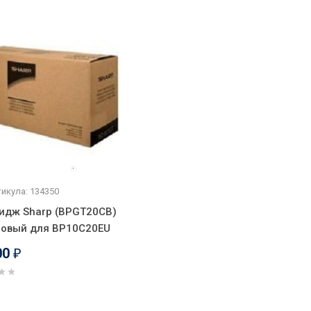
икула: 134350
идж Sharp (BPGT20CB)
овый для BP10C20EU
00
₽