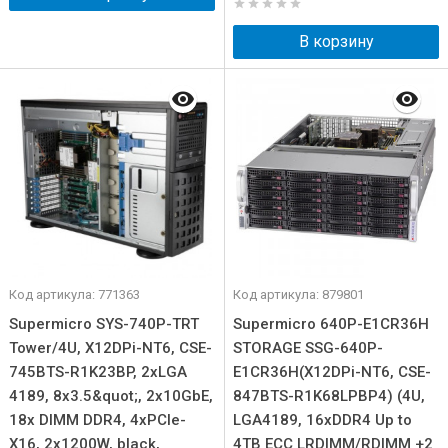
В корзину
Код артикула: 771363
Код артикула: 879801
Supermicro SYS-740P-TRT
Supermicro 640P-E1CR36H
Tower/4U, X12DPi-NT6, CSE-
STORAGE SSG-640P-
745BTS-R1K23BP, 2xLGA
E1CR36H(X12DPi-NT6, CSE-
4189, 8x3.5&quot;, 2x10GbE,
847BTS-R1K68LPBP4) (4U,
18х DIMM DDR4, 4xPCIe-
LGA4189, 16xDDR4 Up to
X16, 2x1200W, black,
4TB ECC LRDIMM/RDIMM +2