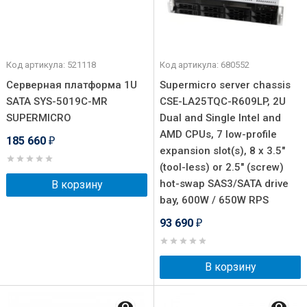
Код артикула: 521118
Код артикула: 680552
Серверная платформа 1U
Supermicro server chassis
SATA SYS-5019C-MR
CSE-LA25TQC-R609LP, 2U
SUPERMICRO
Dual and Single Intel and
AMD CPUs, 7 low-profile
185 660
₽
expansion slot(s), 8 x 3.5"
(tool-less) or 2.5" (screw)
hot-swap SAS3/SATA drive
В корзину
bay, 600W / 650W RPS
93 690
₽
В корзину