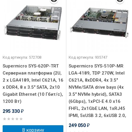
Код артикула: 572708
Код артикула: 935747
Supermicro SYS-620P-TRT
Supermicro SYS-510P-MR
Серверная платформа (2U,
LGA-4189, TDP 270W, Intel
2 x LGA4189, Intel C621A, 16
C621A, 8xDDR4, 4x 3.5"
x DDR4, 8 x 3.5" SATA, 2x10
NVMe/SATA drive bays (4x
Gigabit Ethernet (10 Гбит/с),
3.5" NVMe hybrid), SATA3
1200 Вт)
(6Gbps), 1xPCI-E 4.0 x16
FHFL, 2x1GbE LAN, 1xRJ45
295 330
₽
IPMI, 5xUSB 3.2, 6xUSB 2.0,
249 050
₽
В корзину