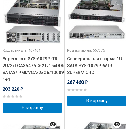
Код артикула: 467464
Код артикула: 567376
Supermicro SYS-6029P-TR,
Серверная платформа 1U
2U/2xLGA3647/iC621/16xDDR4/8x3.5
SATA SYS-1029P-WTR
SATA3/IPMI/VGA/2xGb/1000W
SUPERMICRO
1+1
267 460
₽
203 220
₽
В корзину
В корзину