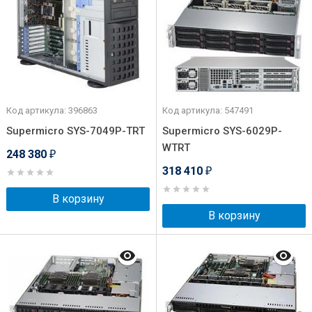
Код артикула: 396863
Код артикула: 547491
Supermicro SYS-7049P-TRT
Supermicro SYS-6029P-
WTRT
248 380
₽
318 410
₽
В корзину
В корзину