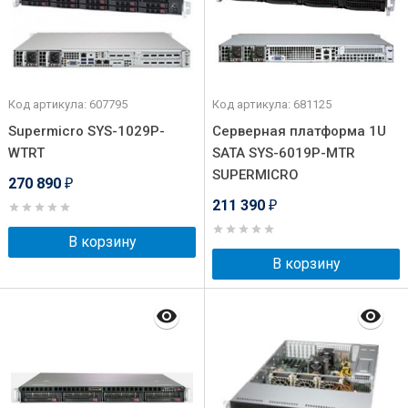
Код артикула: 607795
Код артикула: 681125
Supermicro SYS-1029P-
Серверная платформа 1U
WTRT
SATA SYS-6019P-MTR
SUPERMICRO
270 890
₽
211 390
₽
В корзину
В корзину