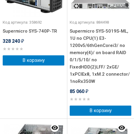
Код артикула: 358692
Код артикула: 884498
Supermicro SYS-740P-TR
Supermicro SYS-5019S-ML,
1U no CPU(1) E3-
328 240
₽
1200v5/6thGenCorei3/ no
memory(4)/ on board RAID
0/1/5/10/ no
В корзину
FixedHDD(2)LFF/ 2xGE/
1xPCIEx8, 1xM.2 connector/
1noRx350W
85 060
₽
В корзину