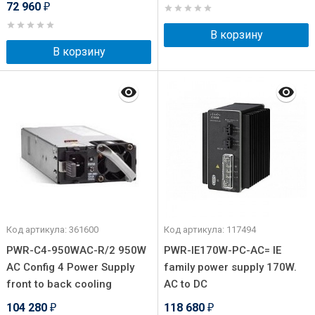
72 960
₽
В корзину
В корзину
Код артикула: 361600
Код артикула: 117494
PWR-C4-950WAC-R/2 950W
PWR-IE170W-PC-AC= IE
AC Config 4 Power Supply
family power supply 170W.
front to back cooling
AC to DC
104 280
118 680
₽
₽