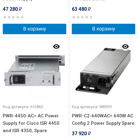
47 280
63 480
₽
₽
В корзину
В корзину
Код артикула: 612863
Код артикула: 989391
PWR-4450-AC= AC Power
PWR-C2-640WAC= 640W AC
Supply for Cisco ISR 4450
Config 2 Power Supply Spare
and ISR 4350, Spare
37 920
₽