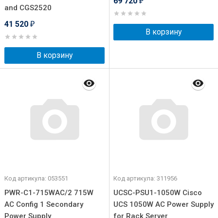
69 720
₽
and CGS2520
41 520
₽
В корзину
В корзину
Код артикула: 053551
Код артикула: 311956
PWR-C1-715WAC/2 715W
UCSC-PSU1-1050W Cisco
AC Config 1 Secondary
UCS 1050W AC Power Supply
Power Supply
for Rack Server