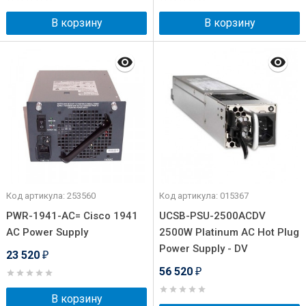
В корзину
В корзину
Код артикула: 253560
Код артикула: 015367
PWR-1941-AC= Cisco 1941
UCSB-PSU-2500ACDV
AC Power Supply
2500W Platinum AC Hot Plug
Power Supply - DV
23 520
₽
56 520
₽
В корзину