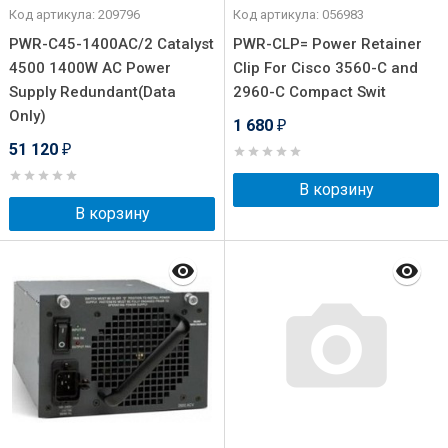
Код артикула: 209796
Код артикула: 056983
PWR-C45-1400AC/2 Catalyst
PWR-CLP= Power Retainer
4500 1400W AC Power
Clip For Cisco 3560-C and
Supply Redundant(Data
2960-C Compact Swit
Only)
1 680
₽
51 120
₽
В корзину
В корзину