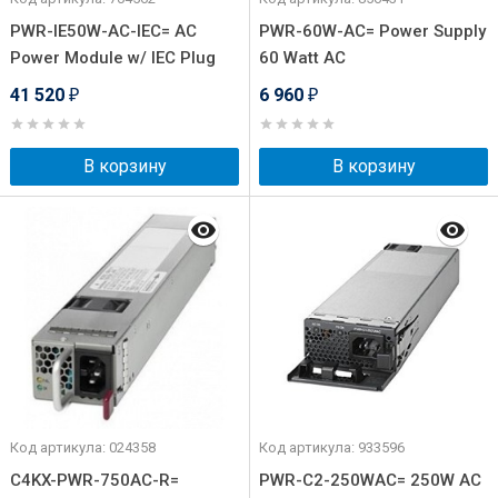
PWR-IE50W-AC-IEC= AC
PWR-60W-AC= Power Supply
Power Module w/ IEC Plug
60 Watt AC
41 520
6 960
₽
₽
В корзину
В корзину
Код артикула: 024358
Код артикула: 933596
C4KX-PWR-750AC-R=
PWR-C2-250WAC= 250W AC