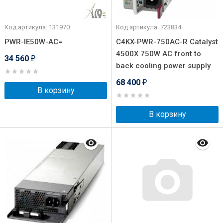
Код артикула: 131970
Код артикула: 723834
PWR-IE50W-AC=
C4KX-PWR-750AC-R Catalyst
4500X 750W AC front to
34 560
₽
back cooling power supply
68 400
₽
В корзину
В корзину