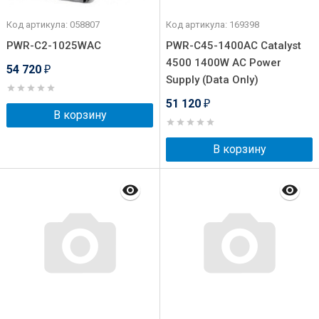
Код артикула: 058807
Код артикула: 169398
PWR-C2-1025WAC
PWR-C45-1400AC Catalyst
4500 1400W AC Power
54 720
₽
Supply (Data Only)
51 120
₽
В корзину
В корзину