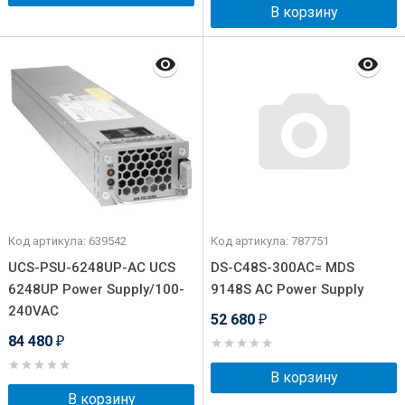
В корзину
Код артикула: 639542
Код артикула: 787751
UCS-PSU-6248UP-AC UCS
DS-C48S-300AC= MDS
6248UP Power Supply/100-
9148S AC Power Supply
240VAC
52 680
₽
84 480
₽
В корзину
В корзину