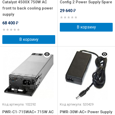
Catalyst 4500X 750W AC
Config 2 Power Supply Spare
front to back cooling power
29 640
₽
supply
68 400
₽
В корзину
В корзину
Код артикула: 102292
Код артикула: 520429
PWR-C1-715WAC= 715W AC
PWR-30W-AC= Power Supply