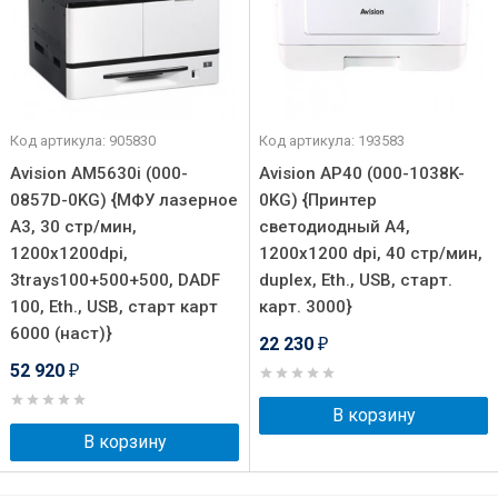
Код артикула: 905830
Код артикула: 193583
Avision AM5630i (000-
Avision AP40 (000-1038K-
0857D-0KG) {МФУ лазерное
0KG) {Принтер
A3, 30 стр/мин,
светодиодный A4,
1200x1200dpi,
1200x1200 dpi, 40 стр/мин,
3trays100+500+500, DADF
duplex, Eth., USB, старт.
100, Eth., USB, старт карт
карт. 3000}
6000 (наст)}
22 230
₽
52 920
₽
В корзину
В корзину