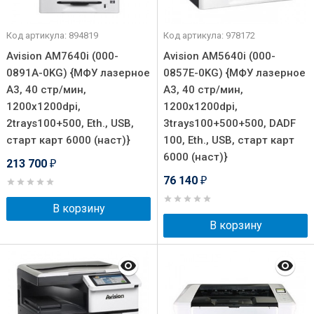
Код артикула: 894819
Код артикула: 978172
Avision AM7640i (000-
Avision AM5640i (000-
0891A-0KG) {МФУ лазерное
0857E-0KG) {МФУ лазерное
A3, 40 стр/мин,
A3, 40 стр/мин,
1200x1200dpi,
1200x1200dpi,
2trays100+500, Eth., USB,
3trays100+500+500, DADF
старт карт 6000 (наст)}
100, Eth., USB, старт карт
6000 (наст)}
213 700
₽
76 140
₽
В корзину
В корзину