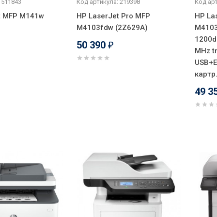
 511843
Код артикула: 219398
Код арт
t MFP M141w
HP LaserJet Pro MFP
HP La
M4103fdw (2Z629A)
M4103
1200d
50 390
₽
MHz t
USB+Et
картр
49 3