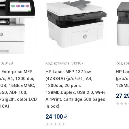
 020428
Код артикула: 513107
Код арт
 Enterprise MFP
HP Laser MFP 137fnw
HP La
/s, A4, 1200 dpi,
(4ZB84A) {p/c/s/f , A4,
{p/c/s
5GB, 16GB eMMC,
1200dpi, 20 ppm,
128Mb
550, ADF 100,
128Mb,Duplex, USB 2.0, Wi-Fi,
27 2
/GigEth, color LCD
AirPrint, cartridge 500 pages
116A}
in box}
24 100
₽
₽