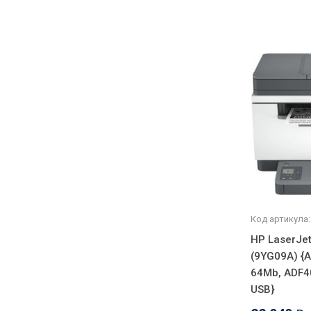
Код артикула:
HP LaserJe
(9YG09A) {A
64Mb, ADF40,
USB}