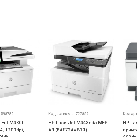
 598785
Код артикула: 727859
Код арт
 Ent M430f
HP LaserJet M443nda MFP
HP La
4, 1200dpi,
A3 (8AF72A#B19)
принт