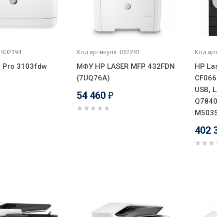
 902194
Код артикула: 052281
Код арт
t Pro 3103fdw
МФУ HP LASER MFP 432FDN
HP La
(7UQ76A)
CF066
USB, 
54 460
₽
Q7840
M5035
402 