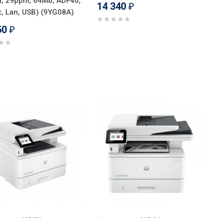
i, 29ppm, 64Mb, ADF40,
14 340
₽
, Lan, USB) (9YG08A)
50
₽