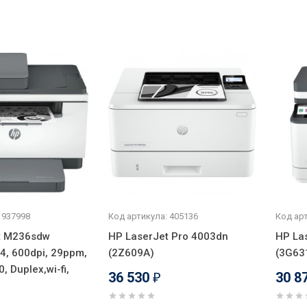
 937998
Код артикула: 405136
Код арт
t M236sdw
HP LaserJet Pro 4003dn
HP La
4, 600dpi, 29ppm,
(2Z609A)
(3G63
 Duplex,wi-fi,
36 530
30 8
₽