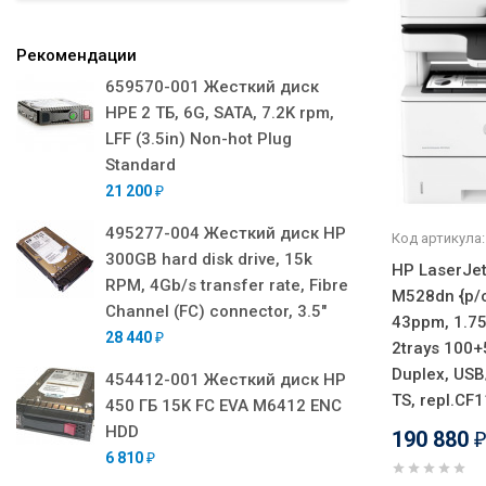
Рекомендации
659570-001 Жесткий диск
HPE 2 ТБ, 6G, SATA, 7.2K rpm,
LFF (3.5in) Non-hot Plug
Standard
21 200
₽
495277-004 Жесткий диск HP
Код артикула:
300GB hard disk drive, 15k
HP LaserJet
RPM, 4Gb/s transfer rate, Fibre
M528dn {p/c
Channel (FC) connector, 3.5"
43ppm, 1.7
28 440
₽
2trays 100+
Duplex, USB
454412-001 Жесткий диск HP
TS, repl.CF
450 ГБ 15K FC EVA M6412 ENC
HDD
190 880
6 810
₽