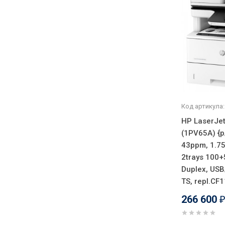
Код артикула:
HP LaserJet
(1PV65A) {p/
43ppm, 1.7
2trays 100+
Duplex, USB
TS, repl.CF
266 600