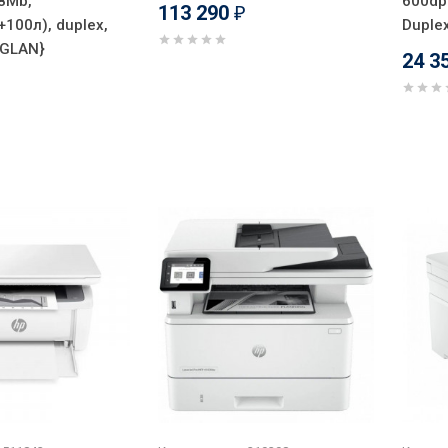
8Mb,
600dp
113 290
₽
100л), duplex,
Duplex
/GLAN}
24 3