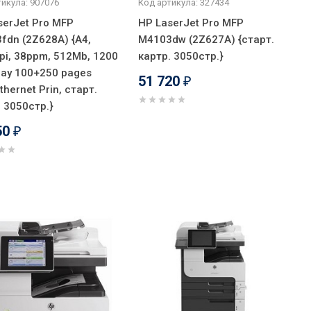
икула: 907076
Код артикула: 327434
serJet Pro MFP
HP LaserJet Pro MFP
fdn (2Z628A) {A4,
M4103dw (2Z627A) {старт.
pi, 38ppm, 512Mb, 1200
картр. 3050стр.}
ray 100+250 pages
51 720
₽
hernet Prin, старт.
. 3050стр.}
50
₽