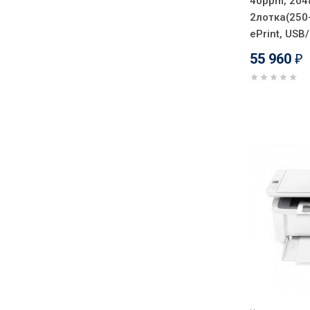
40ppm, 204
2лотка(250+
ePrint, USB
55 960
₽