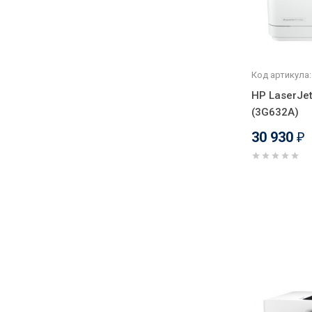
Код артикула:
HP LaserJe
(3G632A)
30 930
₽