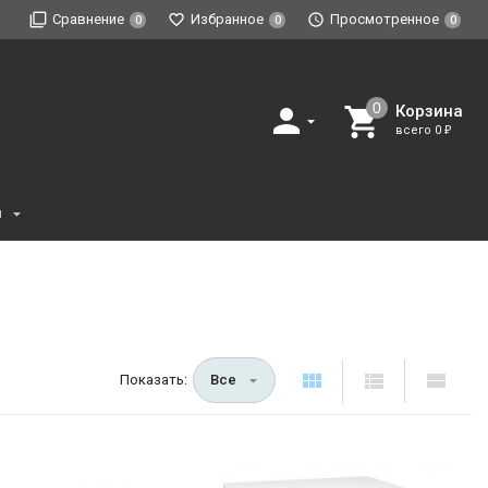
Сравнение
Избранное
Просмотренное
0
0
0
Корзина
всего
0
₽
и
Показать:
Все