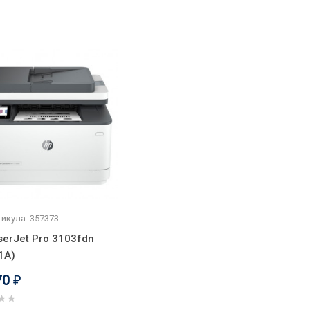
икула: 357373
serJet Pro 3103fdn
1A)
70
₽