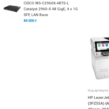
CISCO WS-C2960X-48TS-L
Catalyst 2960-X 48 GigE, 4 x 1G
SFP, LAN Base
84 000
₽
Код артикула:
HP LaserJet
(3PZ55A) {A