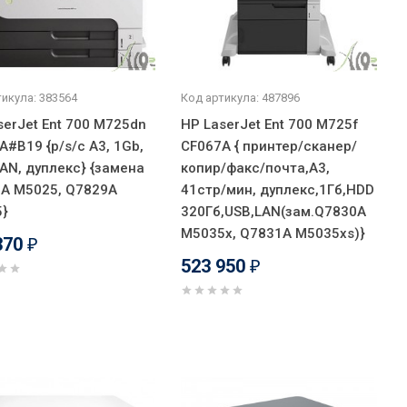
икула: 383564
Код артикула: 487896
serJet Ent 700 M725dn
HP LaserJet Ent 700 M725f
A#B19 {p/s/c A3, 1Gb,
CF067A { принтер/сканер/
LAN, дуплекс} {замена
копир/факс/почта,A3,
A M5025, Q7829A
41стр/мин, дуплекс,1Гб,HDD
}
320Гб,USB,LAN(зам.Q7830A
M5035x, Q7831A M5035xs)}
370
₽
523 950
₽