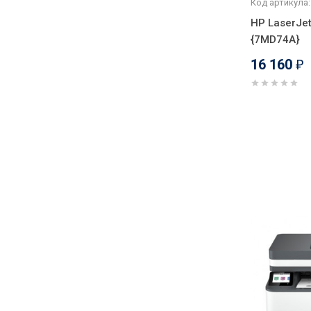
Код артикула:
HP LaserJe
{7MD74A}
16 160
₽