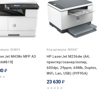
икула: 534815
Код артикула: 905547
serJet M438n MFP A3
HP LaserJet M236dw (A4,
3A#B19]
принтер/сканер/копир,
600dpi, 29ppm, 64Mb, Duplex,
30
₽
WiFi, Lan, USB) (9YF95A)
23 630
₽