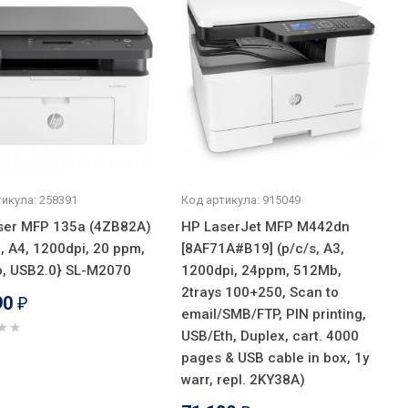
икула: 258391
Код артикула: 915049
ser MFP 135a (4ZB82A)
HP LaserJet MFP M442dn
 , A4, 1200dpi, 20 ppm,
[8AF71A#B19] (p/c/s, A3,
, USB2.0} SL-M2070
1200dpi, 24ppm, 512Mb,
2trays 100+250, Scan to
90
₽
email/SMB/FTP, PIN printing,
USB/Eth, Duplex, cart. 4000
pages & USB cable in box, 1y
warr, repl. 2KY38A)