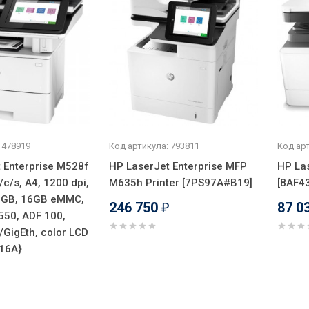
 478919
Код артикула: 793811
Код арт
 Enterprise M528f
HP LaserJet Enterprise MFP
HP La
c/s, A4, 1200 dpi,
M635h Printer [7PS97A#B19]
[8AF4
5GB, 16GB eMMC,
246 750
87 0
₽
550, ADF 100,
/GigEth, color LCD
116A}
₽