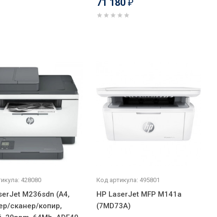
71 180
₽
икула: 428080
Код артикула: 495801
serJet M236sdn (A4,
HP LaserJet MFP M141a
ер/сканер/копир,
(7MD73A)