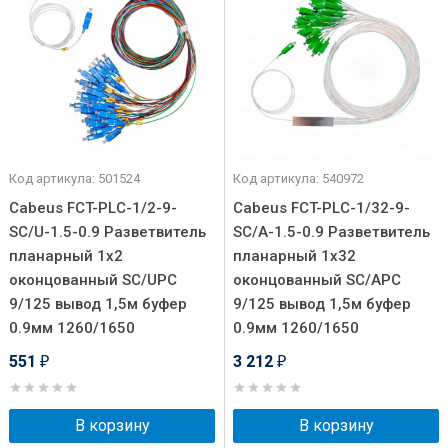
Код артикула: 501524
Код артикула: 540972
Cabeus FCT-PLC-1/2-9-
Cabeus FCT-PLC-1/32-9-
SC/U-1.5-0.9 Разветвитель
SC/A-1.5-0.9 Разветвитель
планарный 1х2
планарный 1х32
оконцованный SC/UPC
оконцованный SC/APC
9/125 вывод 1,5м буфер
9/125 вывод 1,5м буфер
0.9мм 1260/1650
0.9мм 1260/1650
551
3 212
₽
₽
В корзину
В корзину