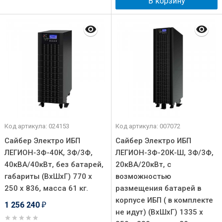
В корзину
Код артикула: 024153
Код артикула: 007072
Сайбер Электро ИБП
Сайбер Электро ИБП
ЛЕГИОН-3Ф-40К, 3Ф/3Ф,
ЛЕГИОН-3Ф-20К-Ш, 3Ф/3Ф,
40кВА/40кВт, без батарей,
20кВА/20кВт, с
габариты (ВхШхГ) 770 х
возможностью
250 х 836, масса 61 кг.
размещения батарей в
корпусе ИБП ( в комплекте
1 256 240
₽
не идут) (ВхШхГ) 1335 х