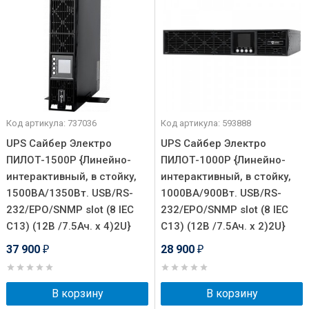
Код артикула: 737036
Код артикула: 593888
UPS Сайбер Электро
UPS Сайбер Электро
ПИЛОТ-1500Р {Линейно-
ПИЛОТ-1000Р {Линейно-
интерактивный, в стойку,
интерактивный, в стойку,
1500ВА/1350Вт. USB/RS-
1000ВА/900Вт. USB/RS-
232/EPO/SNMP slot (8 IEC
232/EPO/SNMP slot (8 IEC
С13) (12В /7.5Ач. х 4)2U}
С13) (12В /7.5Ач. х 2)2U}
37 900
28 900
₽
₽
В корзину
В корзину