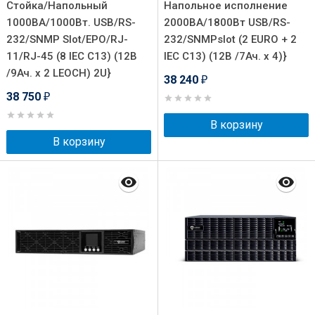
Стойка/Напольный
Напольное исполнение
1000ВА/1000Вт. USB/RS-
2000ВА/1800Вт USB/RS-
232/SNMP Slot/EPO/RJ-
232/SNMPslot (2 EURO + 2
11/RJ-45 (8 IEC С13) (12В
IEC С13) (12В /7Ач. х 4)}
/9Ач. х 2 LEOCH) 2U}
38 240
₽
38 750
₽
В корзину
В корзину