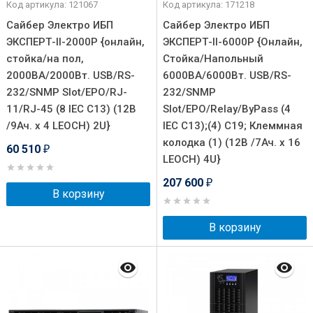
Код артикула: 121067
Код артикула: 171218
Сайбер Электро ИБП
Сайбер Электро ИБП
ЭКСПЕРТ-II-2000Р {онлайн,
ЭКСПЕРТ-II-6000P {Онлайн,
стойка/на пол,
Стойка/Напольный
2000ВА/2000Вт. USB/RS-
6000ВА/6000Вт. USB/RS-
232/SNMP Slot/EPO/RJ-
232/SNMP
11/RJ-45 (8 IEC С13) (12В
Slot/EPO/Relay/ByPass (4
/9Ач. х 4 LEOCH) 2U}
IEC С13);(4) C19; Клеммная
колодка (1) (12В /7Ач. х 16
60 510
₽
LEOCH) 4U}
207 600
₽
В корзину
В корзину