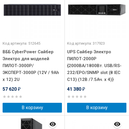
Код артикула: 512645
Код артикула: 317923
ВББ CyberPower Сайбер
UPS Сайбер Электро
Электро для моделей
ПИЛОТ-2000Р
ПИЛОТ-3000Р/
{2000ВА/1800Вт. USB/RS-
ЭКСПЕРТ-3000Р (12V / 9Ah
232/EPO/SNMP slot (8 IEC
х 12) 2U
С13) (12В /7.5Ач. х 4)}
57 620
41 380
₽
₽
В корзину
В корзину