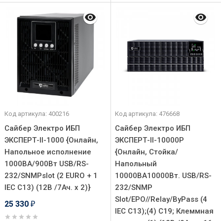
Код артикула: 400216
Код артикула: 476668
Сайбер Электро ИБП
Сайбер Электро ИБП
ЭКСПЕРТ-II-1000 {Онлайн,
ЭКСПЕРТ-II-10000P
Напольное исполнение
{Онлайн, Стойка/
1000ВА/900Вт USB/RS-
Напольный
232/SNMPslot (2 EURO + 1
10000ВА10000Вт. USB/RS-
IEC С13) (12В /7Ач. х 2)}
232/SNMP
Slot/EPO//Relay/ByPass (4
25 330
₽
IEC С13);(4) C19; Клеммная