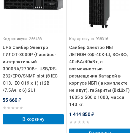
Код артикула: 256488
Код артикула: 938316
UPS Сайбер Электро
Сайбер Электро ИБП
ПИЛОТ-3000Р {Линейно-
ЛЕГИОН-3Ф-40К-Ш, 3Ф/3Ф,
интерактивный
40кВА/40кВт, с
3000ВА/2700Вт. USB/RS-
возможностью
232/EPO/SNMP slot (8 IEC
размещения батарей в
С13, IEC C19 x 1) (12В
корпусе ИБП ( в комплекте
/7.5Ач. х 6) 2U}
не идут), габариты (ВхШхГ)
1605 х 500 x 1000, масса
55 660
₽
140 кг.
1 414 850
₽
В корзину