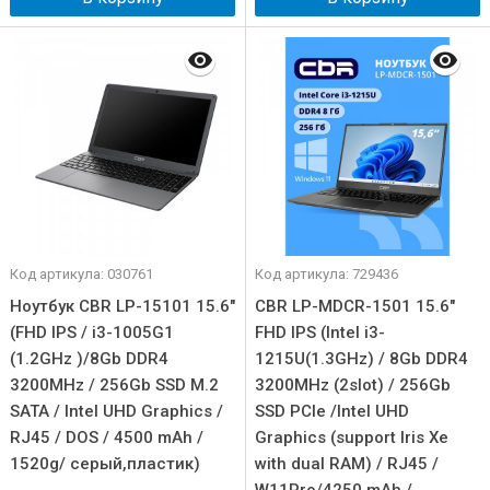
Код артикула: 030761
Код артикула: 729436
Ноутбук CBR LP-15101 15.6"
CBR LP-MDCR-1501 15.6"
(FHD IPS / i3-1005G1
FHD IPS (Intel i3-
(1.2GHz )/8Gb DDR4
1215U(1.3GHz) / 8Gb DDR4
3200MHz / 256Gb SSD M.2
3200MHz (2slot) / 256Gb
SATA / Intel UHD Graphics /
SSD PCIe /Intel UHD
RJ45 / DOS / 4500 mAh /
Graphics (support Iris Xe
1520g/ серый,пластик)
with dual RAM) / RJ45 /