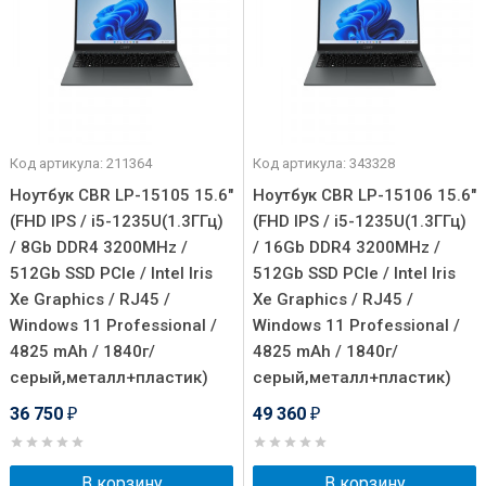
Код артикула: 211364
Код артикула: 343328
Ноутбук CBR LP-15105 15.6"
Ноутбук CBR LP-15106 15.6"
(FHD IPS / i5-1235U(1.3ГГц)
(FHD IPS / i5-1235U(1.3ГГц)
/ 8Gb DDR4 3200MHz /
/ 16Gb DDR4 3200MHz /
512Gb SSD PCIe / Intel Iris
512Gb SSD PCIe / Intel Iris
Xe Graphics / RJ45 /
Xe Graphics / RJ45 /
Windows 11 Professional /
Windows 11 Professional /
4825 mAh / 1840г/
4825 mAh / 1840г/
серый,металл+пластик)
серый,металл+пластик)
36 750
49 360
₽
₽
В корзину
В корзину