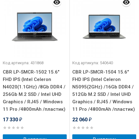
Код артикула: 431868
Код артикула: 540640
CBR LP-SMCR-1502 15.6"
CBR LP-SMCR-1504 15.6"
FHD IPS (Intel Celeron
FHD IPS (Intel Celeron
N4020(1.1GHz) /8Gb DDR4 /
N5095(2GHz) /16Gb DDR4 /
256Gb M.2 SSD / Intel UHD
512Gb M.2 SSD / Intel UHD
Graphics / RJ45 / Windows
Graphics / RJ45 / Windows
11 Pro /4800mAh /пластик)
11 Pro /4800mAh /пластик)
17 330
22 060
₽
₽