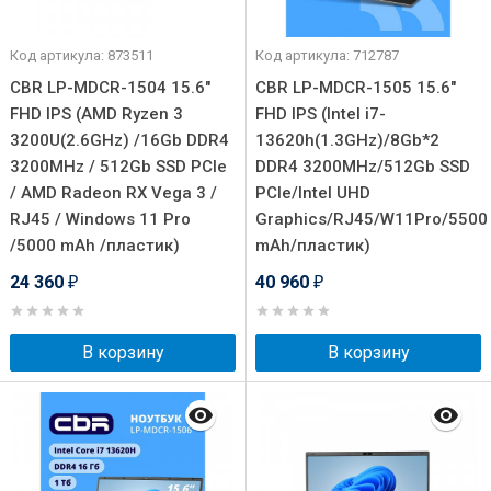
Код артикула: 873511
Код артикула: 712787
CBR LP-MDCR-1504 15.6"
CBR LP-MDCR-1505 15.6"
FHD IPS (AMD Ryzen 3
FHD IPS (Intel i7-
3200U(2.6GHz) /16Gb DDR4
13620h(1.3GHz)/8Gb*2
3200MHz / 512Gb SSD PCIe
DDR4 3200MHz/512Gb SSD
/ AMD Radeon RX Vega 3 /
PCIe/Intel UHD
RJ45 / Windows 11 Pro
Graphics/RJ45/W11Pro/5500
/5000 mAh /пластик)
mAh/пластик)
24 360
40 960
₽
₽
В корзину
В корзину