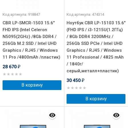
Код артикула: 918847
Код артикула: 474314
CBR LP-SMCR-1503 15.6"
Ноутбук CBR LP-15103 15.6"
FHD IPS (Intel Celeron
(FHD IPS / i3-1215U(1.2ГГц)
N5095(2GHz) /8Gb DDR4 /
/ 8Gb DDR4 3200MHz /
256Gb M.2 SSD / Intel UHD
256Gb SSD PCIe / Intel UHD
Graphics / RJ45 / Windows
Graphics / RJ45 / Windows
11 Pro /4800mAh /пластик)
11 Professional / 4825 mAh
/ 1840г/
28 670
₽
серый,металл+пластик)
30 450
₽
В корзину
В корзину