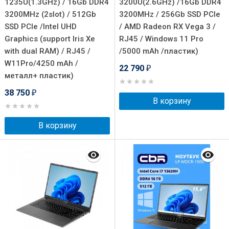
1235U(1.3GHz) / 16Gb DDR4
3200U(2.6GHz) /16Gb DDR4
3200MHz (2slot) / 512Gb
3200MHz / 256Gb SSD PCIe
SSD PCIe /Intel UHD
/ AMD Radeon RX Vega 3 /
Graphics (support Iris Xe
RJ45 / Windows 11 Pro
with dual RAM) / RJ45 /
/5000 mAh /пластик)
W11Pro/4250 mAh /
22 790
₽
металл+ пластик)
38 750
₽
В корзину
В корзину