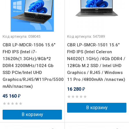
Код артикула: 058045
Код артикула: 547389
CBR LP-MDCR-1506 15.6"
CBR LP-SMCR-1501 15.6"
FHD IPS (Intel i7-
FHD IPS (Intel Celeron
13620h(1.3GHz)/8Gb*2
N4020(1.1GHz) /4Gb DDR4 /
DDR4 3200MHz/1024 Gb
128Gb M.2 SSD / Intel UHD
SSD PCIe/Intel UHD
Graphics / RJ45 / Windows
Graphics/RJ45/W11Pro/5500
11 Pro /4800mAh /пластик)
mAh/пластик)
16 280
₽
45 160
₽
В корзину
В корзину