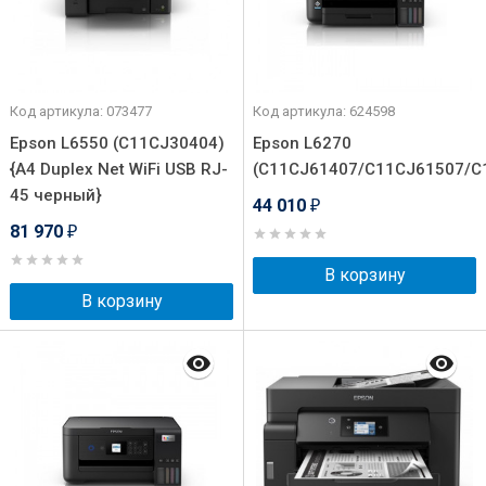
Код артикула: 073477
Код артикула: 624598
Epson L6550 (C11CJ30404)
Epson L6270
{A4 Duplex Net WiFi USB RJ-
(C11CJ61407/C11CJ61507/C
45 черный}
44 010
₽
81 970
₽
В корзину
В корзину