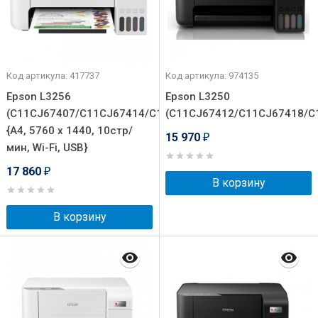
Код артикула: 417737
Код артикула: 974135
Epson L3256
Epson L3250
(C11CJ67407/C11CJ67414/C11CJ67421/C11CJ67519/C11C
(C11CJ67412/C11CJ67418/C
{А4, 5760 х 1440, 10стр/
15 970
₽
мин, Wi-Fi, USB}
17 860
₽
В корзину
В корзину