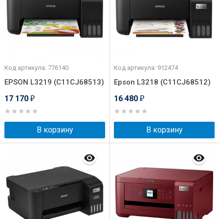
Код артикула: 776140
Код артикула: 912474
EPSON L3219 (C11CJ68513)
Epson L3218 (C11CJ68512)
17 170
16 480
₽
₽
В корзину
В корзину