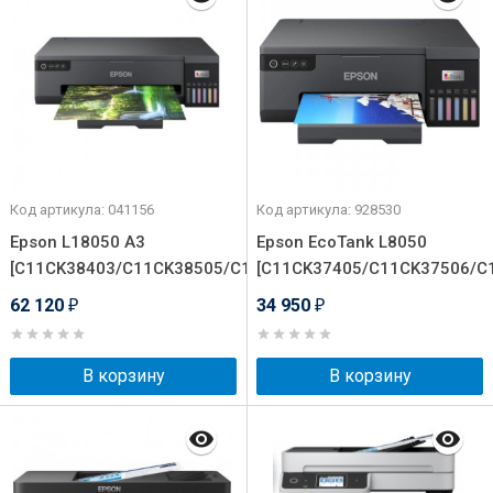
Код артикула: 041156
Код артикула: 928530
Epson L18050 A3
Epson EcoTank L8050
[C11CK38403/C11CK38505/C11CK38503]
[C11CK37405/C11CK37506/C
62 120
34 950
₽
₽
В корзину
В корзину