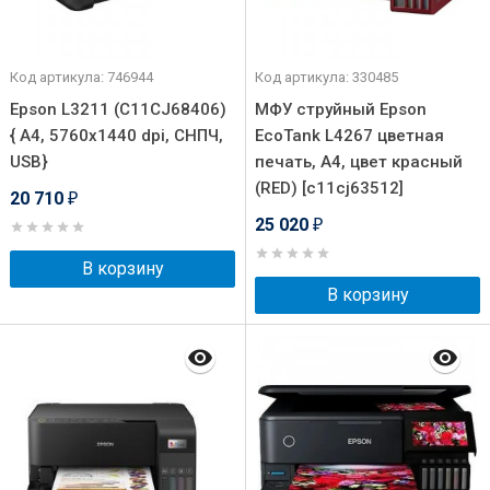
Код артикула: 746944
Код артикула: 330485
Epson L3211 (C11CJ68406)
МФУ струйный Epson
{ А4, 5760х1440 dpi, СНПЧ,
EcoTank L4267 цветная
USB}
печать, A4, цвет красный
(RED) [c11cj63512]
20 710
₽
25 020
₽
В корзину
В корзину