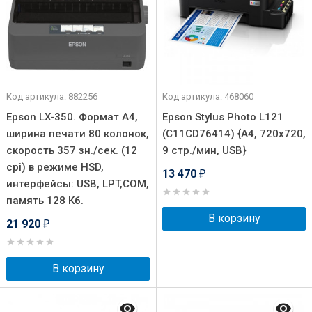
Код артикула: 882256
Код артикула: 468060
Epson LX-350. Формат А4,
Epson Stylus Photo L121
ширина печати 80 колонок,
(C11CD76414) {A4, 720х720,
скорость 357 зн./сек. (12
9 стр./мин, USB}
cpi) в режиме HSD,
13 470
₽
интерфейсы: USB, LPT,COM,
память 128 Кб.
В корзину
21 920
₽
В корзину