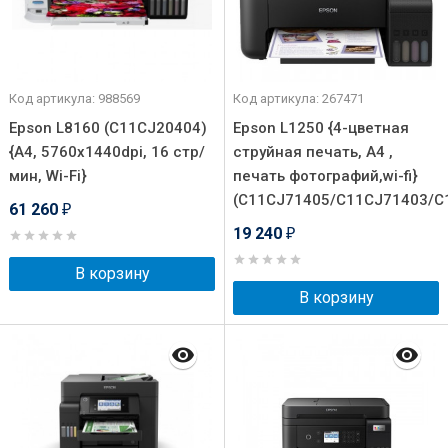
Код артикула: 988569
Код артикула: 267471
Epson L8160 (C11CJ20404)
Epson L1250 {4-цветная
{А4, 5760x1440dpi, 16 стр/
струйная печать, A4 ,
мин, Wi-Fi}
печать фотографий,wi-fi}
(C11CJ71405/C11CJ71403/C
61 260
₽
19 240
₽
В корзину
В корзину