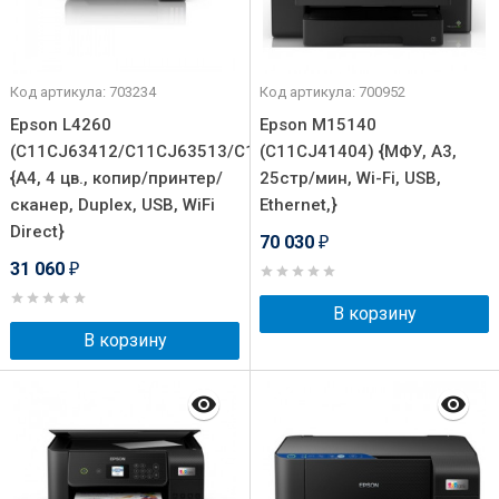
Код артикула: 703234
Код артикула: 700952
Epson L4260
Epson M15140
(C11CJ63412/C11CJ63513/C11CJ63502/C11CJ63515/C11C
(C11CJ41404) {МФУ, А3,
{А4, 4 цв., копир/принтер/
25стр/мин, Wi-Fi, USB,
сканер, Duplex, USB, WiFi
Ethernet,}
Direct}
70 030
₽
31 060
₽
В корзину
В корзину