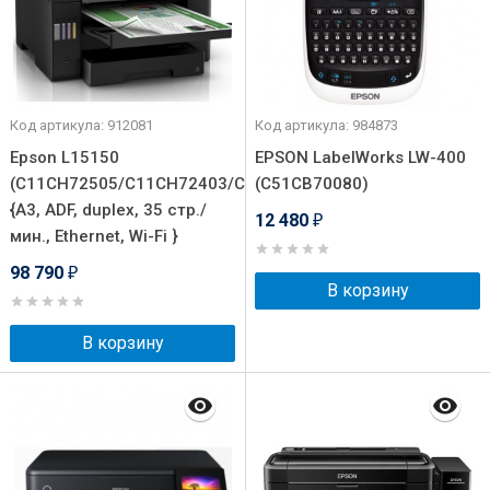
Код артикула: 912081
Код артикула: 984873
Epson L15150
EPSON LabelWorks LW-400
(C11CH72505/C11CH72403/C11CH72404/C11CH72506)
(C51CB70080)
{A3, ADF, duplex, 35 стр./
12 480
₽
мин., Ethernet, Wi-Fi }
98 790
₽
В корзину
В корзину