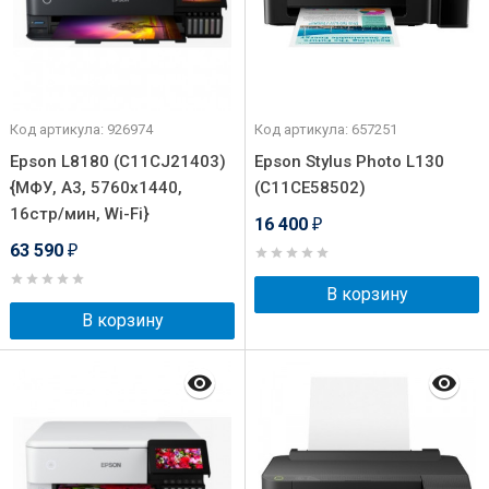
Код артикула: 926974
Код артикула: 657251
Epson L8180 (C11CJ21403)
Epson Stylus Photo L130
{МФУ, А3, 5760х1440,
(C11CE58502)
16стр/мин, Wi-Fi}
16 400
₽
63 590
₽
В корзину
В корзину