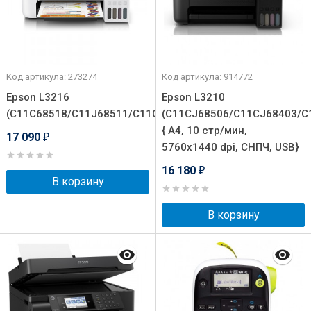
Код артикула: 273274
Код артикула: 914772
Epson L3216
Epson L3210
(C11C68518/C11J68511/C11CJ68502)
(C11CJ68506/C11CJ68403/C
{ А4, 10 стр/мин,
17 090
₽
5760х1440 dpi, СНПЧ, USB}
16 180
₽
В корзину
В корзину