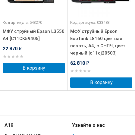
Код артикула: 543270
Код артикула: 033483
МФУ струйный Epson L3550
МФУ струйный Epson
A4 [C11CK59405]
EcoTank L8160 цветная
печать, A4, с СНПЧ, цвет
22 870
₽
черный [c11cj20503]
62 810
₽
В корзину
В корзину
A19
Узнайте о нас