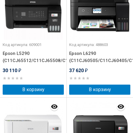
Код артикула: 609001
Код артикула: 488603
Epson L5290
Epson L6290
(C11CJ65512/C11CJ65508/C11CJ65409/C11CJ65409)
(C11CJ60505/C11CJ60405/C
30 110
37 620
₽
₽
В корзину
В корзину