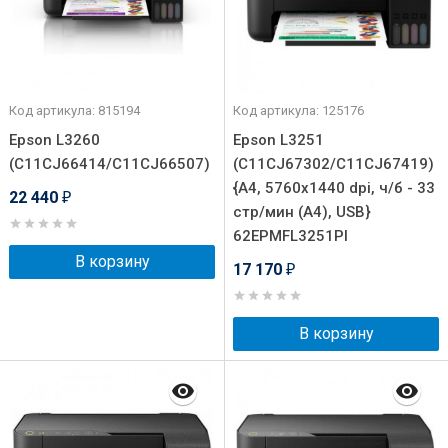
Код артикула: 815194
Код артикула: 125176
Epson L3260
Epson L3251
(C11CJ66414/C11CJ66507)
(C11CJ67302/C11CJ67419)
{A4, 5760x1440 dpi, ч/б - 33
22 440
₽
стр/мин (А4), USB}
62EPMFL3251PI
В корзину
17 170
₽
В корзину