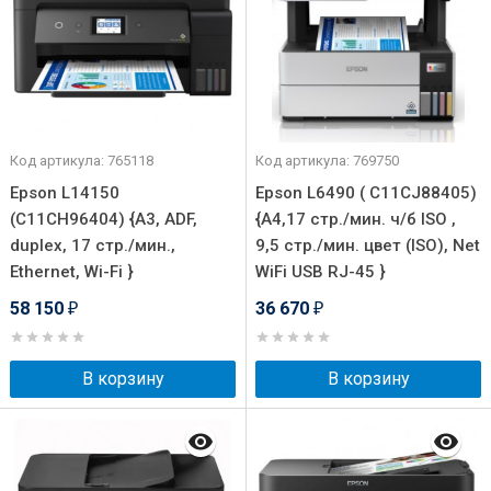
Код артикула: 765118
Код артикула: 769750
Epson L14150
Epson L6490 ( C11CJ88405)
(C11CH96404) {A3, ADF,
{A4,17 стр./мин. ч/б ISO ,
duplex, 17 стр./мин.,
9,5 стр./мин. цвет (ISO), Net
Ethernet, Wi-Fi }
WiFi USB RJ-45 }
58 150
36 670
₽
₽
В корзину
В корзину