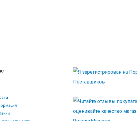
ас
рата
формация
пании
иденциальности