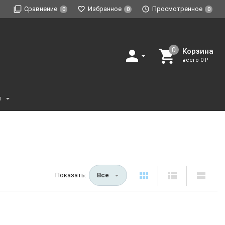
Сравнение
Избранное
Просмотренное
0
0
0
Корзина
всего
0
₽
и
Показать:
Все