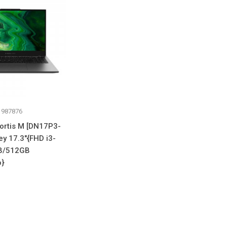
 987876
ortis M [DN17P3-
y 17.3"{FHD i3-
B/512GB
o}