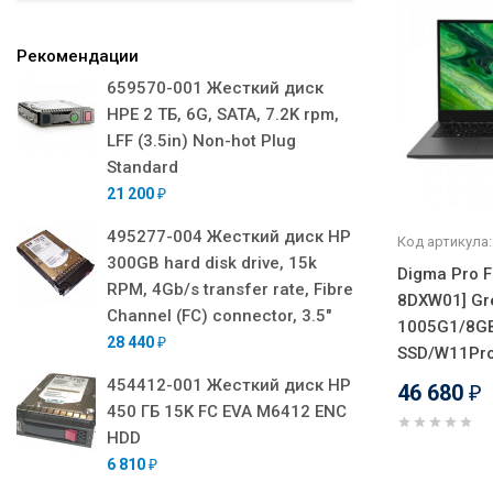
Рекомендации
659570-001 Жесткий диск
HPE 2 ТБ, 6G, SATA, 7.2K rpm,
LFF (3.5in) Non-hot Plug
Standard
21 200
₽
495277-004 Жесткий диск HP
Код артикула:
300GB hard disk drive, 15k
Digma Pro F
RPM, 4Gb/s transfer rate, Fibre
8DXW01] Gre
Channel (FC) connector, 3.5"
1005G1/8G
28 440
₽
SSD/W11Pr
454412-001 Жесткий диск HP
46 680
₽
450 ГБ 15K FC EVA M6412 ENC
HDD
6 810
₽