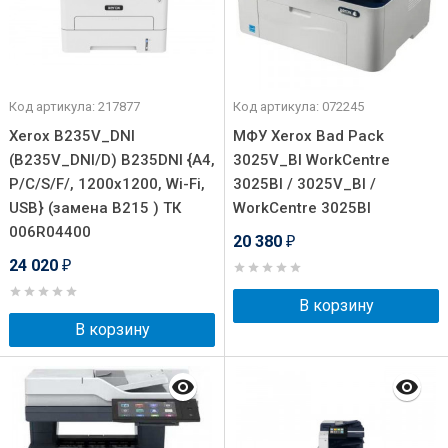
Код артикула: 217877
Код артикула: 072245
Xerox B235V_DNI
МФУ Xerox Bad Pack
(B235V_DNI/D) B235DNI {A4,
3025V_BI WorkCentre
P/C/S/F/, 1200x1200, Wi-Fi,
3025BI / 3025V_BI /
USB} (замена B215 ) ТК
WorkCentre 3025BI
006R04400
20 380
₽
24 020
₽
В корзину
В корзину