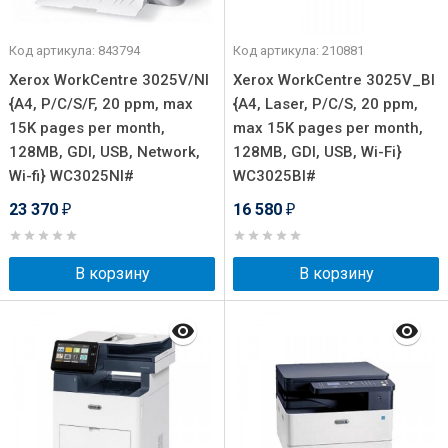
Код артикула: 843794
Код артикула: 210881
Xerox WorkCentre 3025V/NI
Xerox WorkCentre 3025V_BI
{A4, P/C/S/F, 20 ppm, max
{A4, Laser, P/C/S, 20 ppm,
15K pages per month,
max 15K pages per month,
128MB, GDI, USB, Network,
128MB, GDI, USB, Wi-Fi}
Wi-fi} WC3025NI#
WC3025BI#
23 370
16 580
₽
₽
В корзину
В корзину