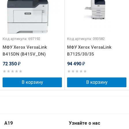
Код артикула: 697192
Код артикула: 093582
МФУ Xerox VersaLink
МФУ Xerox VersaLink
B415DN (B415V_DN)
B7125/30/35
72 350
94 490
₽
₽
В корзину
В корзину
A19
Узнайте о нас