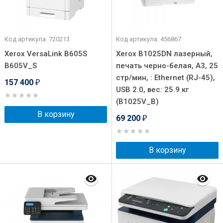
Код артикула: 720213
Код артикула: 456867
Xerox VersaLink B605S
Xerox B1025DN лазерный,
B605V_S
печать черно-белая, A3, 25
стр/мин, : Ethernet (RJ-45),
157 400
₽
USB 2.0, вес: 25.9 кг
(B1025V_B)
В корзину
69 200
₽
В корзину