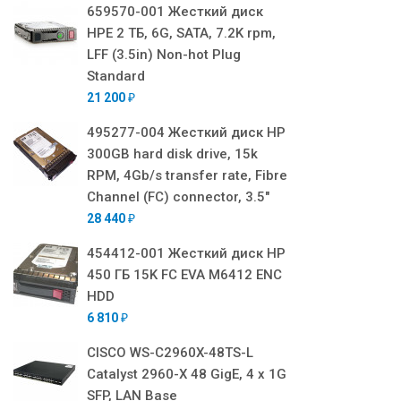
659570-001 Жесткий диск
HPE 2 ТБ, 6G, SATA, 7.2K rpm,
LFF (3.5in) Non-hot Plug
Standard
21 200
₽
495277-004 Жесткий диск HP
300GB hard disk drive, 15k
RPM, 4Gb/s transfer rate, Fibre
Channel (FC) connector, 3.5"
28 440
₽
454412-001 Жесткий диск HP
450 ГБ 15K FC EVA M6412 ENC
HDD
6 810
₽
CISCO WS-C2960X-48TS-L
Catalyst 2960-X 48 GigE, 4 x 1G
SFP, LAN Base