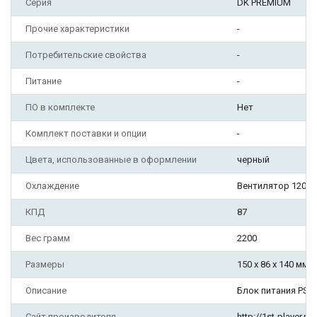
Серия
DK PREMIUM
Прочие характеристики
-
Потребительские свойства
-
Питание
-
ПО в комплекте
Нет
Комплект поставки и опции
-
Цвета, использованные в оформлении
черный
Охлаждение
Вентилятор 120 x 
КПД
87
Вес грамм
2200
Размеры
150 x 86 x 140 мм
Описание
Блок питания PS-
Сайт производителя
http://1st-player.ru/