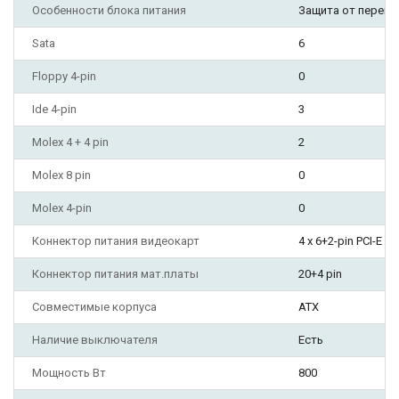
Особенности блока питания
Защита от перена
Sata
6
Floppy 4-pin
0
Ide 4-pin
3
Molex 4 + 4 pin
2
Molex 8 pin
0
Molex 4-pin
0
Коннектор питания видеокарт
4 х 6+2-pin PCI-E
Коннектор питания мат.платы
20+4 pin
Совместимые корпуса
ATX
Наличие выключателя
Есть
Мощность Вт
800