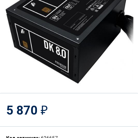
5 870
₽