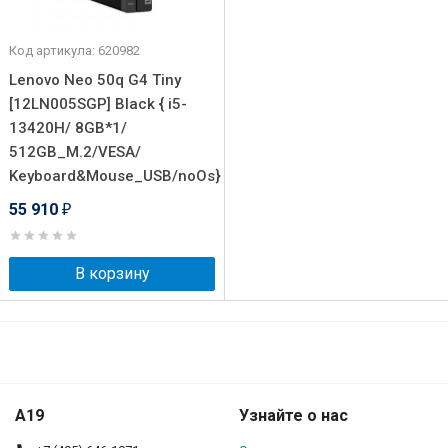
Код артикула: 620982
Lenovo Neo 50q G4 Tiny
[12LN005SGP] Black { i5-
13420H/ 8GB*1/
512GB_M.2/VESA/
Keyboard&Mouse_USB/noOs}
55 910
₽
В корзину
A19
Узнайте о нас