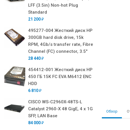
LFF (3.5in) Non-hot Plug
Standard
21 200
₽
495277-004 Жесткий диск HP
300GB hard disk drive, 15k
RPM, 4Gb/s transfer rate, Fibre
Channel (FC) connector, 3.5"
28 440
₽
454412-001 Жесткий диск HP
450 ГБ 15K FC EVA M6412 ENC
HDD
6 810
₽
CISCO WS-C2960X-48TS-L
Catalyst 2960-X 48 GigE, 4 x 1G
Обзор
О
SFP, LAN Base
84 000
₽