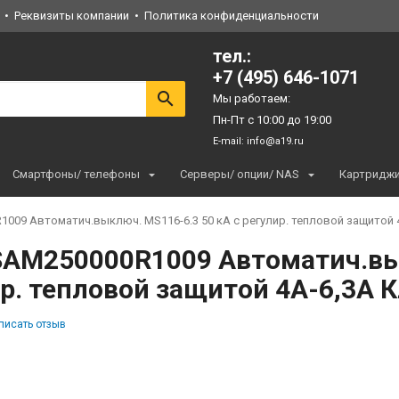
Реквизиты компании
Политика конфиденциальности
тел.:
+7 (495) 646-1071
Мы работаем:
Пн-Пт с 10:00 до 19:00
E-mail:
info@a19.ru
Смартфоны/ телефоны
Серверы/ опции/ NAS
Картридж
009 Автоматич.выключ. MS116-6.3 50 кА с регулир. тепловой защитой 4A
SAM250000R1009 Автоматич.вык
р. тепловой защитой 4A-6,3А К
писать отзыв