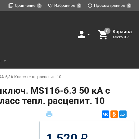
Сравнение
Избранное
Просмотренное
0
0
0
Корзина
всего
0
₽
и
-6,3А Класс тепл. расцепит. 10
люч. MS116-6.3 50 кА с
ласс тепл. расцепит. 10
1 520
₽