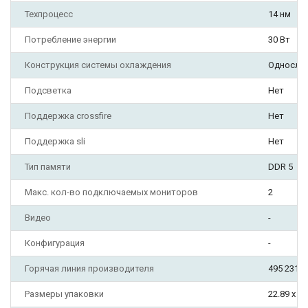
Техпроцесс
14 нм
Потребление энергии
30 Вт
Конструкция системы охлаждения
Односло
Подсветка
Нет
Поддержка crossfire
Нет
Поддержка sli
Нет
Тип памяти
DDR 5
Макс. кол-во подключаемых мониторов
2
Видео
-
Конфигурация
-
Горячая линия производителя
495 231-1
Размеры упаковки
22.89 x 16