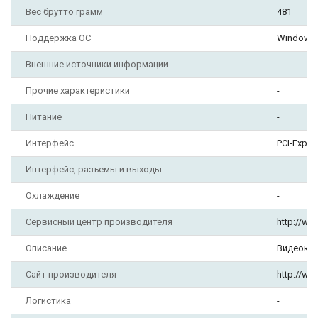
Вес брутто грамм
481
Поддержка ОС
Windows 1
Внешние источники информации
-
Прочие характеристики
-
Питание
-
Интерфейс
PCI-Expre
Интерфейс, разъемы и выходы
-
Охлаждение
-
Сервисный центр производителя
http://ww
Описание
Видеокар
Сайт производителя
http://w
Логистика
-