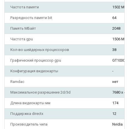
Частота памяти
1502 МГц
Разрядность памяти bit
64
Память МБайт
2048
Частота gpu
1506 МГц
Кол-во шейдерных процессоров
38
Графический процессор gpu
GT1030
Конфигурация видеокарты
-
Ramdac
нет
Максимальное разрешение 2d/3d
7680 х 43
Длина видеокарты мм
174
Поддержка directx
12
Производитель чипа
Nvidia