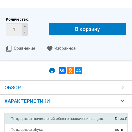
Количество:
В корзину
Сравнение
Избранное
ОБЗОР
ХАРАКТЕРИСТИКИ
Поддержка вычислений общего назначения на gpu
DirectCom
Поддержка physx
есть