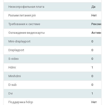
Низкопрофильная плата
Да
Разъем питания pin
Нет
Требования к системе
Рекоменд
Охлаждение видеокарты
Активно
Mini-displayport
0
Displayport
0
S-video
0
Hdmi
1
Minihdmi
0
D-sub
0
Dvi
1
Поддержка hdcp
Нет