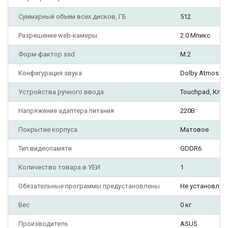
Суммарный объем всех дисков, ГБ
512
Разрешение web-камеры
2.0 Мпикс
Форм-фактор ssd
M.2
Конфигурация звука
Dolby Atmos
Устройства ручного ввода
Touchpad, Кла
Напряжение адаптера питания
220В
Покрытие корпуса
Матовое
Тип видеопамяти
GDDR6
Количество товара в УЕИ
1
Обязательные программы предустановлены
Не установлен
Вес
0 кг
Производитель
ASUS