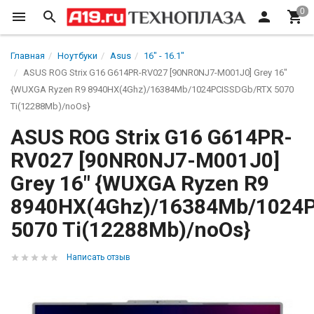
Главная
Ноутбуки
Asus
16" - 16.1"
ASUS ROG Strix G16 G614PR-RV027 [90NR0NJ7-M001J0] Grey 16"
{WUXGA Ryzen R9 8940HX(4Ghz)/16384Mb/1024PCISSDGb/RTX 5070
Ti(12288Mb)/noOs}
ASUS ROG Strix G16 G614PR-
RV027 [90NR0NJ7-M001J0]
Grey 16" {WUXGA Ryzen R9
8940HX(4Ghz)/16384Mb/1024
5070 Ti(12288Mb)/noOs}
Написать отзыв