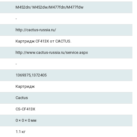
M452dn/ M452dw/M477fdn/M477fdw
-
http://cactus-russia.ru/
Картридж CF413X от CACTUS.
http://www.cactus-russia.ru/service.aspx
-
1369375,1372405
Картридж
Cactus
CS-CF413X
0 × 0 × 0 мм
1.1 кг