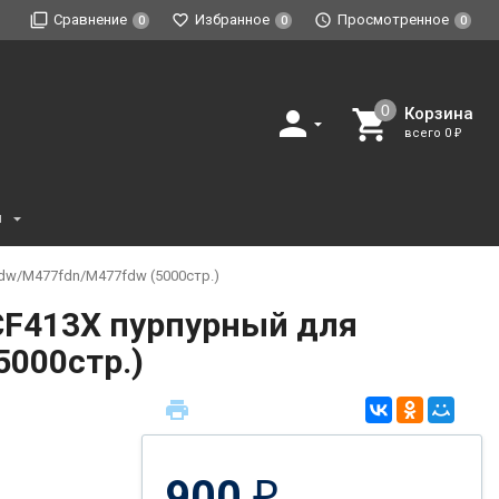
Сравнение
Избранное
Просмотренное
0
0
0
Корзина
всего
0
₽
и
dw/M477fdn/M477fdw (5000стр.)
CF413X пурпурный для
000стр.)
900
₽