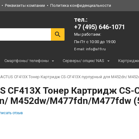
Реквизиты компании
Политика конфиденциальности
тел.:
+7 (495) 646-1071
Мы работаем:
Пн-Пт с 10:00 до 19:00
E-mail:
info@a19.ru
Смартфоны/ телефоны
Серверы/ опции/ NAS
Картридж
ACTUS CF413X Тонер Картридж CS-CF413X пурпурный для M452dn/ M452
S CF413X Тонер Картридж CS-
n/ M452dw/M477fdn/M477fdw (5
писать отзыв