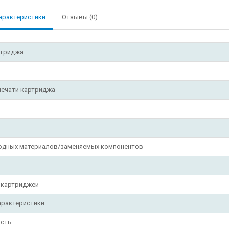
арактеристики
Отзывы (0)
ртриджа
печати картриджа
л
ходных материалов/заменяемых компонентов
 картриджей
арактеристики
сть