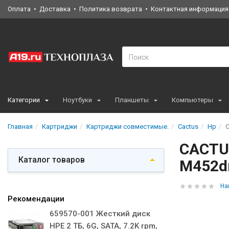
Оплата
Доставка
Политика возврата
Контактная информация
Категории
Ноутбуки
Планшеты
Компьютеры
Главная
Картриджи
Картриджи совместимые.
Cactus
Hp
C
CACTU
Каталог товаров
M452d
На
Рекомендации
659570-001 Жесткий диск
HPE 2 ТБ, 6G, SATA, 7.2K rpm,