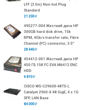
LFF (3.5in) Non-hot Plug
Standard
21 200
₽
495277-004 Жесткий диск HP
300GB hard disk drive, 15k
RPM, 4Gb/s transfer rate, Fibre
Channel (FC) connector, 3.5"
28 440
₽
454412-001 Жесткий диск HP
450 ГБ 15K FC EVA M6412 ENC
HDD
6 810
₽
CISCO WS-C2960X-48TS-L
Catalyst 2960-X 48 GigE, 4 x 1G
SFP, LAN Base
84 000
₽