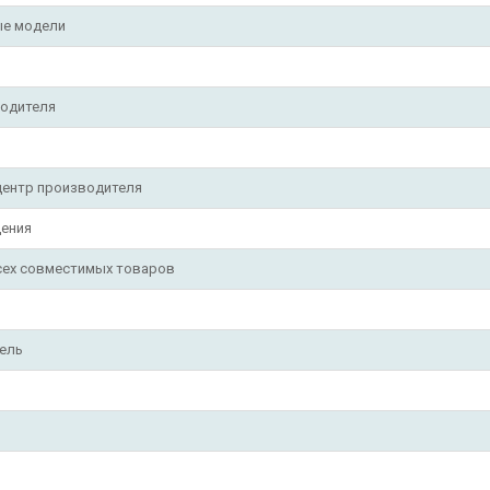
е модели
водителя
центр производителя
ения
сех совместимых товаров
ель