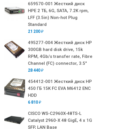
659570-001 Жесткий диск
HPE 2 ТБ, 6G, SATA, 7.2K rpm,
LFF (3.5in) Non-hot Plug
Standard
21 200
₽
495277-004 Жесткий диск HP
300GB hard disk drive, 15k
RPM, 4Gb/s transfer rate, Fibre
Channel (FC) connector, 3.5"
28 440
₽
454412-001 Жесткий диск HP
450 ГБ 15K FC EVA M6412 ENC
HDD
6 810
₽
CISCO WS-C2960X-48TS-L
Catalyst 2960-X 48 GigE, 4 x 1G
SFP, LAN Base