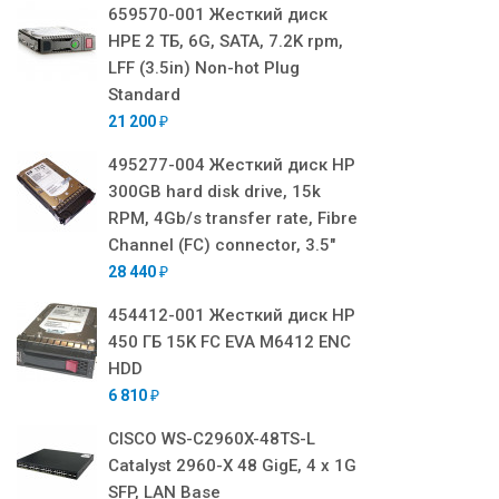
659570-001 Жесткий диск
HPE 2 ТБ, 6G, SATA, 7.2K rpm,
LFF (3.5in) Non-hot Plug
Standard
21 200
₽
495277-004 Жесткий диск HP
300GB hard disk drive, 15k
RPM, 4Gb/s transfer rate, Fibre
Channel (FC) connector, 3.5"
28 440
₽
454412-001 Жесткий диск HP
450 ГБ 15K FC EVA M6412 ENC
HDD
6 810
₽
CISCO WS-C2960X-48TS-L
Catalyst 2960-X 48 GigE, 4 x 1G
SFP, LAN Base