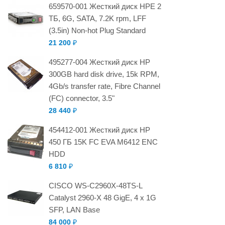
659570-001 Жесткий диск HPE 2
ТБ, 6G, SATA, 7.2K rpm, LFF
(3.5in) Non-hot Plug Standard
21 200
₽
495277-004 Жесткий диск HP
300GB hard disk drive, 15k RPM,
4Gb/s transfer rate, Fibre Channel
(FC) connector, 3.5"
28 440
₽
454412-001 Жесткий диск HP
450 ГБ 15K FC EVA M6412 ENC
HDD
6 810
₽
CISCO WS-C2960X-48TS-L
Catalyst 2960-X 48 GigE, 4 x 1G
SFP, LAN Base
84 000
₽