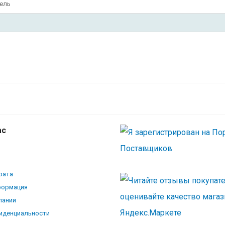
ель
Compaq 573091-001 Hardware rail kit - 
крепежа
ас
рата
формация
пании
иденциальности