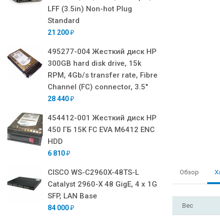
LFF (3.5in) Non-hot Plug
Standard
21 200
₽
495277-004 Жесткий диск HP
300GB hard disk drive, 15k
RPM, 4Gb/s transfer rate, Fibre
Channel (FC) connector, 3.5"
28 440
₽
454412-001 Жесткий диск HP
450 ГБ 15K FC EVA M6412 ENC
HDD
6 810
₽
CISCO WS-C2960X-48TS-L
Обзор
Х
Catalyst 2960-X 48 GigE, 4 x 1G
SFP, LAN Base
Вес
84 000
₽