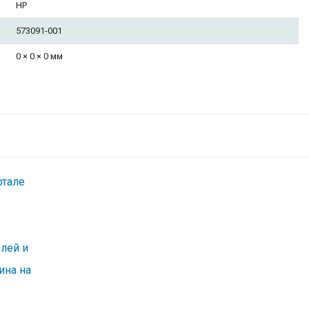
HP
573091-001
0 × 0 × 0 мм
Комплект
12 930
В корзину
₽