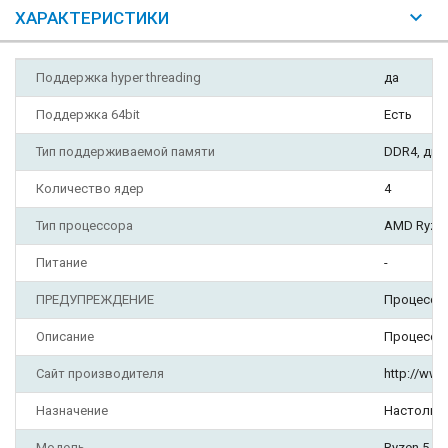
ХАРАКТЕРИСТИКИ
Поддержка hyper threading
да
Поддержка 64bit
Есть
Тип поддерживаемой памяти
DDR4, дву
Количество ядер
4
Тип процессора
AMD Ryze
Питание
-
ПРЕДУПРЕЖДЕНИЕ
Процессор
Описание
Процессор
Сайт производителя
http://ww
Назначение
Настольн
Модель
Ryzen 5 3