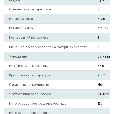
Основные характеристики
-
Размер l3 кэша
4 МБ
Размер l1 кэша
4 x 64 KB
Кол-во линий pci-express
8
Макс. кол-во процессоров на материнской плате
1
Умножение
37, незаб
Рассеиваемая мощность
65 Вт
Критическая температура
95°C
Охлаждение в комплекте
Нет
Частота видеопроцессора
1400 МГц
Интегрированное графическое ядро
Да
Интегрированная графика
-