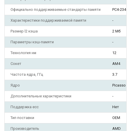
Официально поддерживаемые стандарты памяти
PC4-23400
Характеристики поддерживаемой памяти
-
Размер l2 кэша
2 Мб
Параметры кэш-памяти
-
Технология нм
12
Сокет
AM4
Частота ядра, ГГц
3.7
Ядро
Picasso
Дополнительные характеристики
-
Поддержка ecc
Нет
Тип поставки
OEM
Производитель
AMD