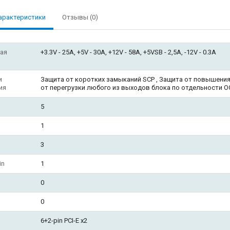
арактеристики
Отзывы (0)
ая
+3.3V - 25A, +5V - 30A, +12V - 58A, +5VSB - 2,5A, -12V - 0.3A
и
Защита от коротких замыканий SCP , Защита от повышения
ия
от перегрузки любого из выходов блока по отдельности OC
5
1
3
in
1
0
0
6+2-pin PCI-E x2