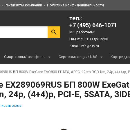
Реквизиты компании
Политика конфиденциальности
тел.:
+7 (495) 646-1071
Мы работаем:
Пн-Пт с 10:00 до 19:00
E-mail:
info@a19.ru
Смартфоны/ телефоны
Серверы/ опции/ NAS
Картридж
69RUS БП 800W ExeGate EVO800-LT ATX, APFC, 12cm RGB fan, 24p, (4+4)p, PC
e EX289069RUS БП 800W ExeGat
, 24p, (4+4)p, PCI-E, 5SATA, 3ID
писать отзыв