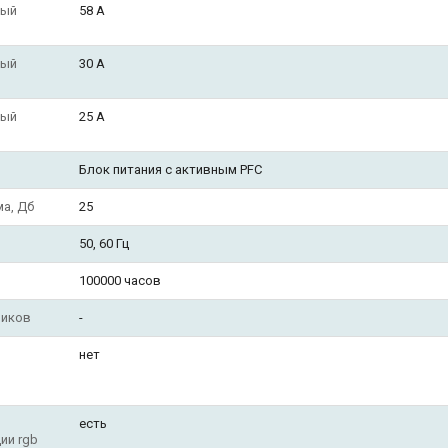
ный
58 А
ный
30 А
ный
25 А
Блок питания с активным PFC
а, Дб
25
50, 60 Гц
100000 часов
ников
-
нет
есть
ии rgb