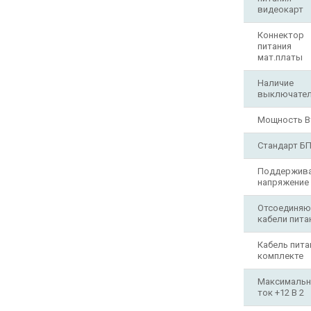
видеокарт
Коннектор
питания
мат.платы
Наличие
выключате
Мощность В
Стандарт Б
Поддержив
напряжение
Отсоединяю
кабели пита
Кабель пита
комплекте
Максималь
ток +12 В 2