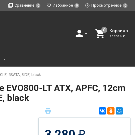
Сравнение
Избранное
Просмотренное
0
0
0
Корзина
всего
0
₽
и
I-E, 5SATA, 3IDE, black
e EVO800-LT ATX, APFC, 12cm
E, black
3 280
₽