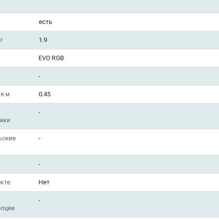
есть
г
1.9
EVO RGB
-
я м
0.45
-
ики
ьские
-
-
кте
Нет
-
опции