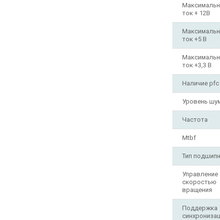
Максималь
ток + 12В
Максималь
ток +5 В
Максималь
ток +3,3 В
Наличие pfc
Уровень шум
Частота
Mtbf
Тип подшип
Управление
скоростью
вращения
Поддержка
синхронизац