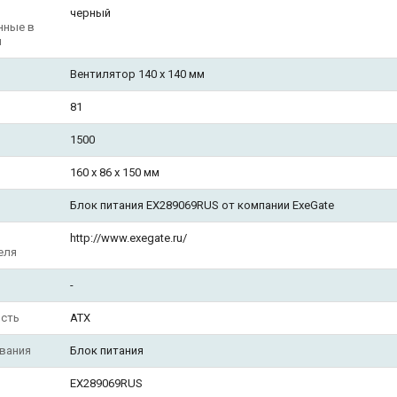
черный
нные в
и
Вентилятор 140 x 140 мм
81
1500
160 x 86 x 150 мм
Блок питания EX289069RUS от компании ExeGate
http://www.exegate.ru/
еля
-
сть
ATX
вания
Блок питания
EX289069RUS