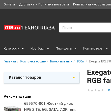
Оплата
Доставка
Политика возврата
Контактная информация
Категории
Ноутбуки
Планшеты
Компьютеры
Главная
Комплектующие
Блоки питания
800w
Exegate EX2890
Exegat
Каталог товаров
RGB fan
На
Рекомендации
659570-001 Жесткий диск
HPE 2 ТБ, 6G, SATA, 7.2K rpm,