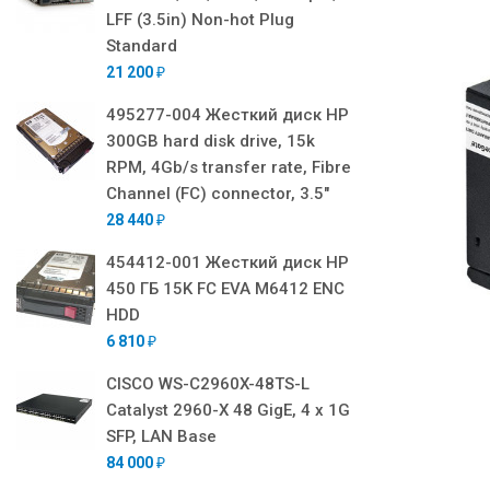
LFF (3.5in) Non-hot Plug
Standard
21 200
₽
495277-004 Жесткий диск HP
300GB hard disk drive, 15k
RPM, 4Gb/s transfer rate, Fibre
Channel (FC) connector, 3.5"
28 440
₽
454412-001 Жесткий диск HP
450 ГБ 15K FC EVA M6412 ENC
HDD
6 810
₽
CISCO WS-C2960X-48TS-L
Catalyst 2960-X 48 GigE, 4 x 1G
SFP, LAN Base
84 000
₽