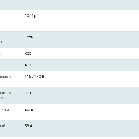
20+4 pin
Есть
ля
т
800
П
ATX
аемое
115 / 240 В
щиеся
Нет
ния
ния в
Есть
ный
58 A