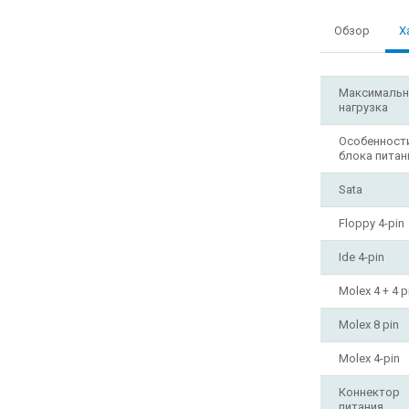
Обзор
Х
Максимальн
нагрузка
Особенност
блока питан
Sata
Floppy 4-pin
Ide 4-pin
Molex 4 + 4 p
Molex 8 pin
Molex 4-pin
Коннектор
питания