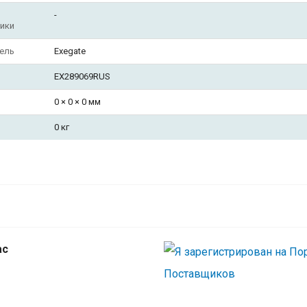
-
ики
ель
Exegate
EX289069RUS
0 × 0 × 0 мм
0 кг
Exegate EX289069RUS БП 800W ExeGate 
LT ATX, APFC, 12cm RGB fan, 24p, (4+4)p, P
5SATA, 3IDE, black
ас