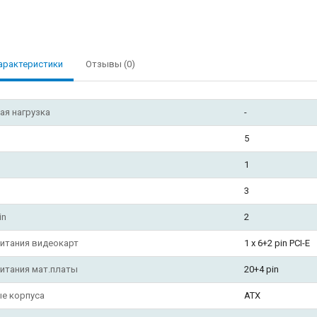
арактеристики
Отзывы (0)
ая нагрузка
-
5
1
3
in
2
итания видеокарт
1 х 6+2 pin PCI-E
итания мат.платы
20+4 pin
е корпуса
ATX