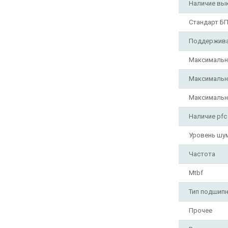
Наличие вы
Стандарт Б
Поддержива
Максимальны
Максимальны
Максимальны
Наличие pfc
Уровень шум
Частота
Mtbf
Тип подшип
Прочее