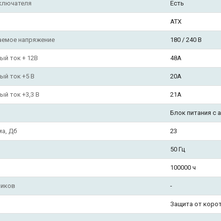
ключателя
Есть
П
ATX
емое напряжение
180 / 240 В
й ток + 12В
48А
й ток +5 В
20А
й ток +3,3 В
21А
Блок питания с 
а, Дб
23
50 Гц
100000 ч
ников
-
Защита от коро