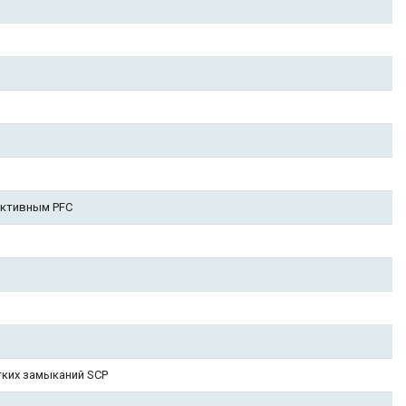
активным PFC
тких замыканий SCP