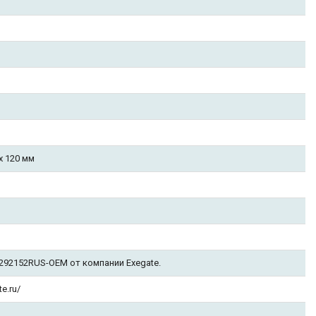
x 120 мм
292152RUS-OEM от компании Exegate.
e.ru/