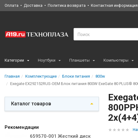
Оплата
Доставка
Политика возврата
Контактная информация
Категории
Ноутбуки
Планшеты
Компьютеры
Главная
Комплектующие
Блоки питания
800w
Exegate EX292152RUS-OEM Блок питания 800W ExeGate 80 PLUS® 800PPH-
Exegat
Каталог товаров
800PPH
2x(4+4)
Рекомендации
На
659570-001 Жесткий диск