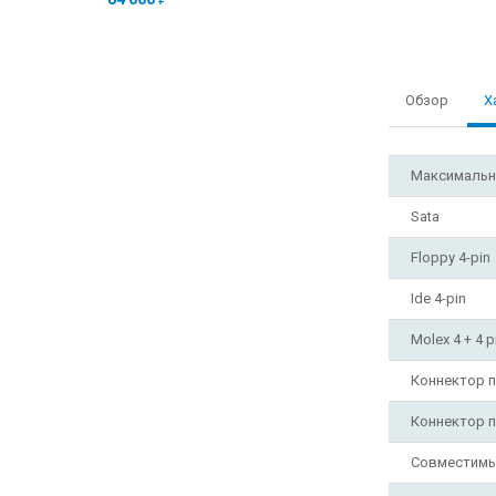
Обзор
Х
Максимальн
Sata
Floppy 4-pin
Ide 4-pin
Molex 4 + 4 p
Коннектор п
Коннектор п
Совместимы