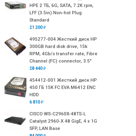
HPE 2 ТБ, 6G, SATA, 7.2K rpm,
LFF (3.5in) Non-hot Plug
Standard
21 200
₽
495277-004 Жесткий диск HP
300GB hard disk drive, 15k
RPM, 4Gb/s transfer rate, Fibre
Channel (FC) connector, 3.5"
28 440
₽
454412-001 Жесткий диск HP
450 ГБ 15K FC EVA M6412 ENC
HDD
6 810
₽
CISCO WS-C2960X-48TS-L
Catalyst 2960-X 48 GigE, 4 x 1G
SFP, LAN Base
84 000
₽