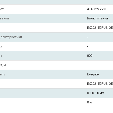
сть
ATX 12V v.2.3
вания
Блок питания
EX292152RUS-O
арактеристики
-
кг
-
Вт
800
я, м
-
ель
Exegate
EX292152RUS-O
0 × 0 × 0 мм
0 кг