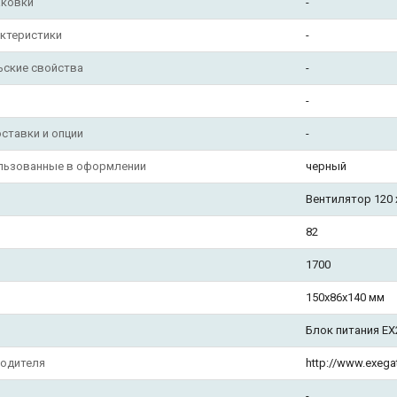
аковки
-
ктеристики
-
ьские свойства
-
-
ставки и опции
-
ользованные в оформлении
черный
Вентилятор 120 
82
1700
150x86x140 мм
Блок питания EX
водителя
http://www.exegat
-