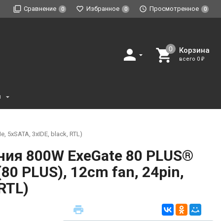
Сравнение
Избранное
Просмотренное
0
0
0
Корзина
всего
0
₽
и
 5xSATA, 3xIDE, black, RTL)
ния 800W ExeGate 80 PLUS®
0 PLUS), 12cm fan, 24pin,
 RTL)