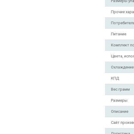
Размеры уп
Прочие хара
Потребител
Питание
Комплект по
Цвета, исп
Охлаждение
КПД
Вес грамм
Размеры
Описание
Сайт произ
Логистика