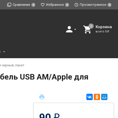
Сравнение
Избранное
Просмотренное
0
0
0
Корзина
всего
0
₽
и
м черный, пакет
бель USB AM/Apple для
90
₽