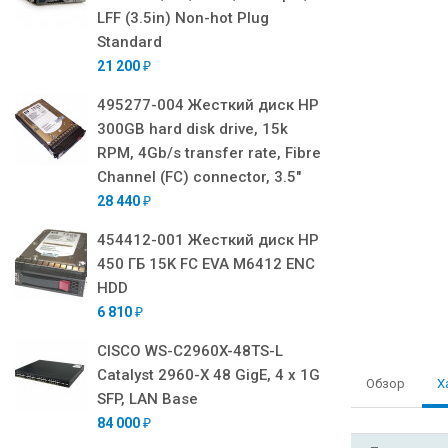
LFF (3.5in) Non-hot Plug
Standard
21 200
₽
495277-004 Жесткий диск HP
300GB hard disk drive, 15k
RPM, 4Gb/s transfer rate, Fibre
Channel (FC) connector, 3.5"
28 440
₽
454412-001 Жесткий диск HP
450 ГБ 15K FC EVA M6412 ENC
HDD
6 810
₽
CISCO WS-C2960X-48TS-L
Catalyst 2960-X 48 GigE, 4 x 1G
Обзор
Х
SFP, LAN Base
84 000
₽