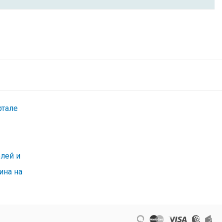
ель USB
ный,
90
В корзину
₽