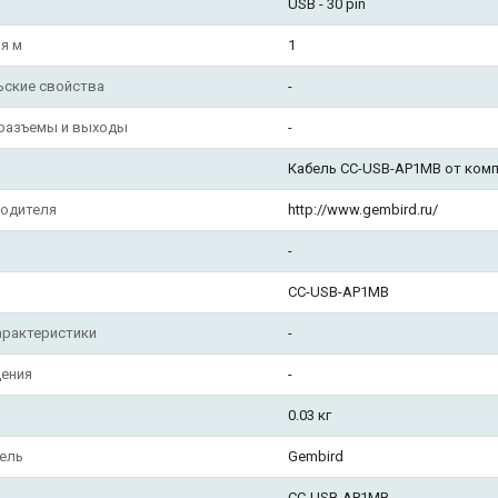
USB - 30 pin
я м
1
ьские свойства
-
 разъемы и выходы
-
Кабель CC-USB-AP1MB от компа
водителя
http://www.gembird.ru/
-
CC-USB-AP1MB
арактеристики
-
ения
-
0.03 кг
ель
Gembird
CC-USB-AP1MB