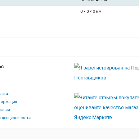
0 × 0 × 0 мм
Gembird/Cablexpert CC-USB-AP1MB Каб
AM/Apple для iPad/iPhone/iPod, 1м чер
пакет
ас
рата
формация
пании
иденциальности