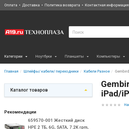
Оплата
Доставка
Политика возврата
Контактная информация
Категории
Ноутбуки
Планшеты
Компьютеры
Главная
Шлейфы/ кабели/ переходники
Кабели Разное
Gembird
Gembir
Каталог товаров
iPad/i
На
Рекомендации
659570-001 Жесткий диск
HPE 2 ТБ, 6G, SATA, 7.2K rpm,