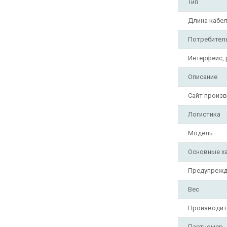
Тип
Длина кабел
Потребител
Интерфейс,
Описание
Сайт произ
Логистика
Модель
Основные х
Предупрежд
Вес
Производит
Партномер