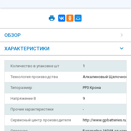
ОБЗОР
ХАРАКТЕРИСТИКИ
Количество в упаковке шт
1
Технология производства
Алкалиновый Щелочной
Типоразмер
PP3 Крона
Напряжение В
9
Прочие характеристики
-
Сервисный центр производителя
http://www.gpbatteries.ru
Описание
Батарейка 1604A от компа