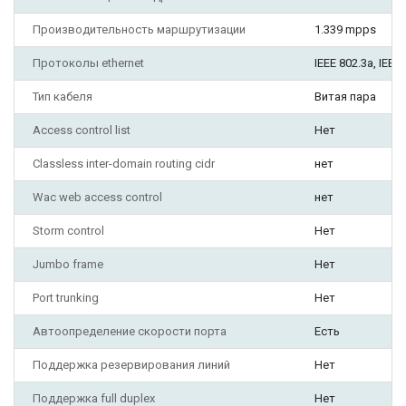
Производительность маршрутизации
1.339 mpps
Протоколы ethernet
IEEE 802.3a, IEEE
Тип кабеля
Витая пара
Access control list
Нет
Classless inter-domain routing cidr
нет
Wac web access control
нет
Storm control
Нет
Jumbo frame
Нет
Port trunking
Нет
Автоопределение скорости порта
Есть
Поддержка резервирования линий
Нет
Поддержка full duplex
Нет