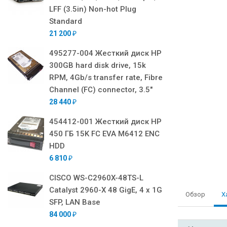
LFF (3.5in) Non-hot Plug
Standard
21 200
₽
495277-004 Жесткий диск HP
300GB hard disk drive, 15k
RPM, 4Gb/s transfer rate, Fibre
Channel (FC) connector, 3.5"
28 440
₽
454412-001 Жесткий диск HP
450 ГБ 15K FC EVA M6412 ENC
HDD
6 810
₽
CISCO WS-C2960X-48TS-L
Catalyst 2960-X 48 GigE, 4 x 1G
Обзор
Х
SFP, LAN Base
84 000
₽