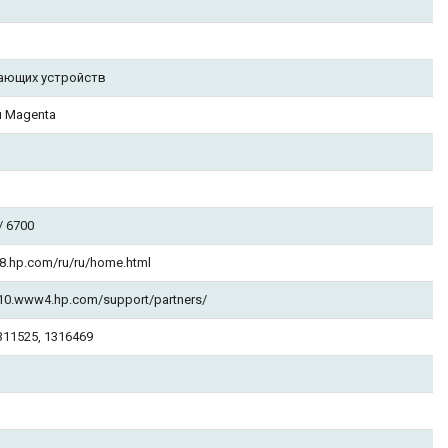
ающих устройств
 Magenta
/ 6700
8.hp.com/ru/ru/home.html
110.www4.hp.com/support/partners/
311525, 1316469