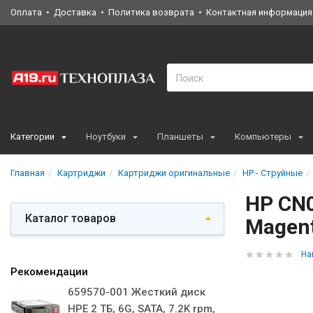
Оплата
Доставка
Политика возврата
Контактная информация
Категории
Ноутбуки
Планшеты
Компьютеры
Главная
Картриджи
Картриджи оригинальные
HP - Струйные
HP CN0
Каталог товаров
Magen
На
Рекомендации
659570-001 Жесткий диск
HPE 2 ТБ, 6G, SATA, 7.2K rpm,