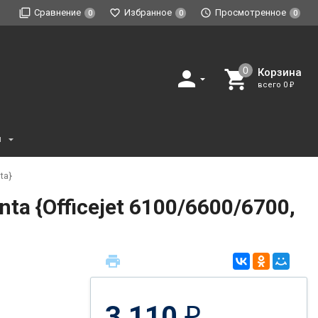
Сравнение
Избранное
Просмотренное
0
0
0
Корзина
всего
0
₽
и
ta}
 {Officejet 6100/6600/6700,
3 110
₽