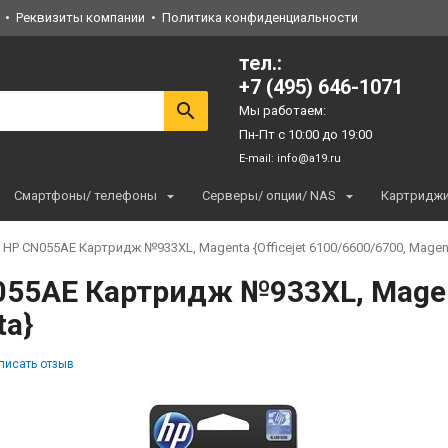
Реквизиты компании
Политика конфиденциальности
тел.:
+7 (495) 646-1071
Мы работаем:
Пн-Пт с 10:00 до 19:00
E-mail:
info@a19.ru
Смартфоны/ телефоны
Серверы/ опции/ NAS
Картридж
HP CN055AE Картридж №933XL, Magenta {Officejet 6100/6600/6700, Magen
55AE Картридж №933XL, Magenta
ta}
писать отзыв