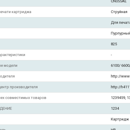
CN055AE
печати картриджа
Струйная
Для печат
л
Пурпурный
825
арактеристики
-
е модели
6100/ 6600
водителя
http://www
центр производителя
http://h41
сех совместимых товаров
1239459, 1
ДЕНИЕ
1234
Картридж
ель
HP