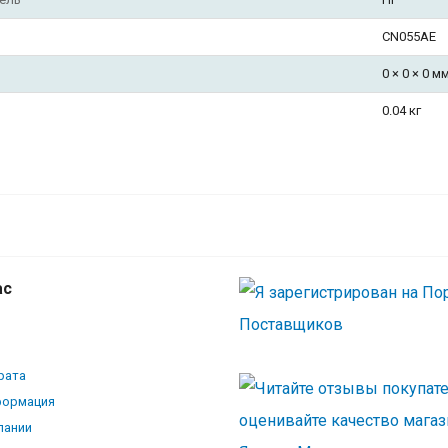
CN055AE
0 × 0 × 0 м
0.04 кг
HP CN055AE Картридж №933XL, Magent
{Officejet 6100/6600/6700, Magenta}
ас
рата
формация
пании