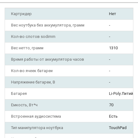
Картридер
Нет
Вес ноутбука без аккумулятора, грамм
-
Кол-во слотов sodimm
-
Вес нетто, грамм
1310
Время работы от аккумулятора часов
-
Кол-во ячеек батареи
-
Напряжение батареи, В
-
Батарея
Li-Poly Литий-
Емкость, Вт*ч
70
Встроенная аудиосистема
Есть
Тип манипулятора ноутбука
TouchPad