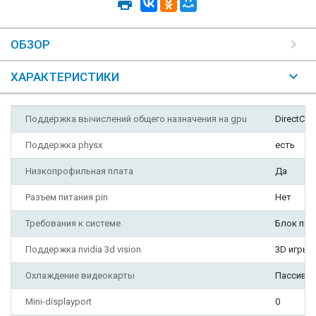
ОБЗОР
ХАРАКТЕРИСТИКИ
Поддержка вычислений общего назначения на gpu
DirectCom
Поддержка physx
есть
Низкопрофильная плата
Да
Разъем питания pin
Нет
Требования к системе
Блок пит
Поддержка nvidia 3d vision
3D игры,
Охлаждение видеокарты
Пассивн
Mini-displayport
0