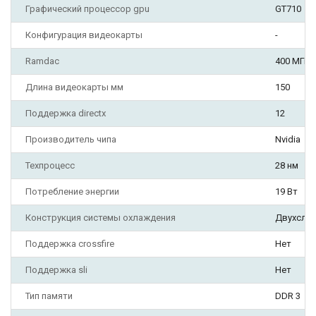
Графический процессор gpu
GT710
Конфигурация видеокарты
-
Ramdac
400 МГц
Длина видеокарты мм
150
Поддержка directx
12
Производитель чипа
Nvidia
Техпроцесс
28 нм
Потребление энергии
19 Вт
Конструкция системы охлаждения
Двухслот
Поддержка crossfire
Нет
Поддержка sli
Нет
Тип памяти
DDR 3