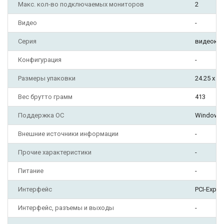
Макс. кол-во подключаемых мониторов
2
Видео
-
Серия
видеока
Конфигурация
-
Размеры упаковки
24.25 x 17
Вес брутто грамм
413
Поддержка ОС
Windows 
Внешние источники информации
-
Прочие характеристики
-
Питание
-
Интерфейс
PCI-Expre
Интерфейс, разъемы и выходы
-