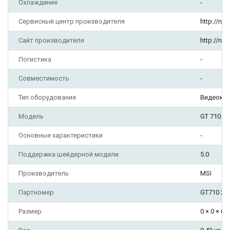
Охлаждение
-
Сервисный центр производителя
http://ru
Сайт производителя
http://ru
Логистика
-
Совместимость
-
Тип оборудования
Видеока
Модель
GT 710
Основные характеристики
-
Поддержка шейдерной модели
5.0
Производитель
MSI
Партномер
GT710 2G
Размер
0 × 0 × 0 