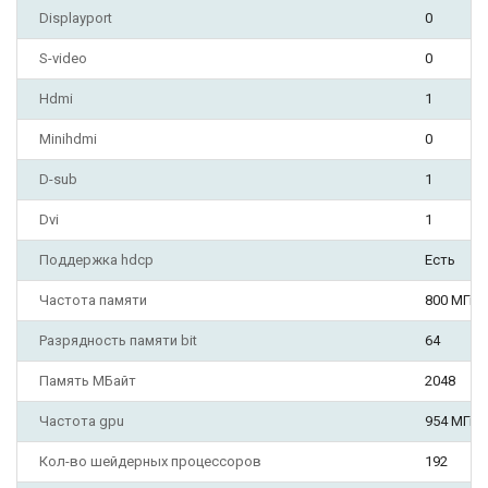
Displayport
0
S-video
0
Hdmi
1
Minihdmi
0
D-sub
1
Dvi
1
Поддержка hdcp
Есть
Частота памяти
800 МГц 1
Разрядность памяти bit
64
Память МБайт
2048
Частота gpu
954 МГц
Кол-во шейдерных процессоров
192