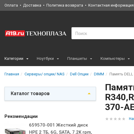
Оплата
Доставка
Политика возврата
Контактная информация
Категории
Ноутбуки
Планшеты
Компьютеры
Главная
Серверы/ опции/ NAS
Dell Опции
DIMM
Память DELL 8
Память
Каталог товаров
R340,R
370-AE
Рекомендации
На
659570-001 Жесткий диск
HPE 2 ТБ, 6G, SATA, 7.2K rpm,