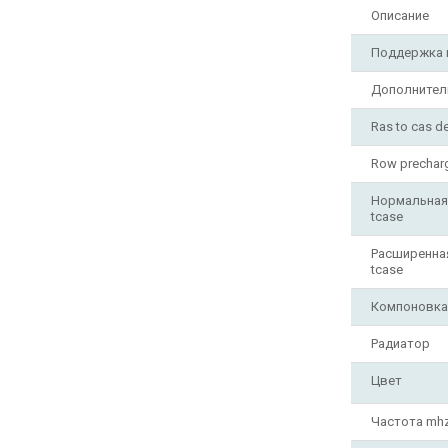
Описание
Поддержка 
Дополнител
Ras to cas de
Row precharg
Нормальная
tcase
Расширенна
tcase
Компоновка
Радиатор
Цвет
Частота mh