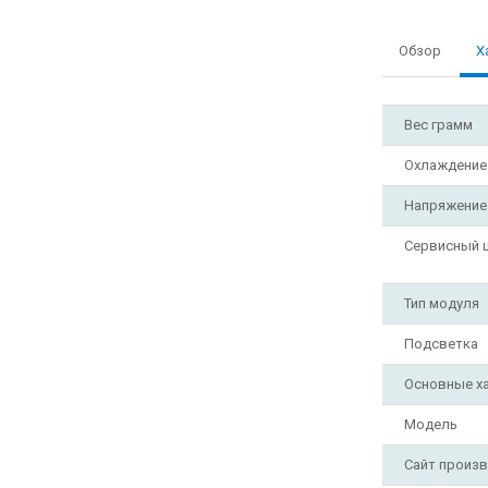
Обзор
Х
Вес грамм
Охлаждение
Напряжение
Сервисный 
Тип модуля
Подсветка
Основные х
Модель
Сайт произ