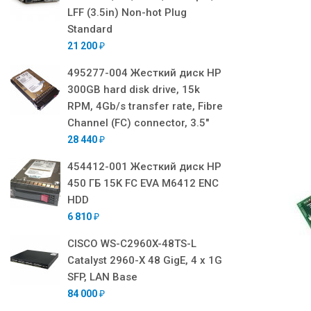
LFF (3.5in) Non-hot Plug
Standard
21 200
₽
495277-004 Жесткий диск HP
300GB hard disk drive, 15k
RPM, 4Gb/s transfer rate, Fibre
Channel (FC) connector, 3.5"
28 440
₽
454412-001 Жесткий диск HP
450 ГБ 15K FC EVA M6412 ENC
HDD
6 810
₽
CISCO WS-C2960X-48TS-L
Catalyst 2960-X 48 GigE, 4 x 1G
SFP, LAN Base
84 000
₽