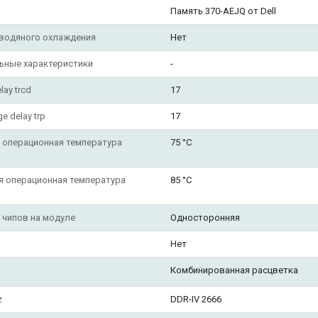
Память 370-AEJQ от Dell
водяного охлаждения
Нет
ьные характеристики
-
lay trcd
17
e delay trp
17
 операционная температура
75 °C
я операционная температура
85 °C
 чипов на модуле
Односторонняя
Нет
Комбинированная расцветка
z
DDR-IV 2666