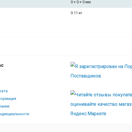
0 × 0 × 0 мм
0.11 кг
Память DELL 8GB (1x8GB) UDIMM 2666MH
for servers R340,R240,R330, T330, R230, T
(analog 370-ADPS , 370-ADPU) 370-AEJQ /
AEJQt
ас
рата
формация
пании
иденциальности