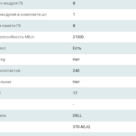
о модуля ГБ
8
 модулей в комплекте шт
1
 памяти ГБ
8
 способность МБ/с
21300
ecc
Есть
reg
Нет
 контактов
240
льная
Нет
l
17
-
ель
DELL
370-AEJQ