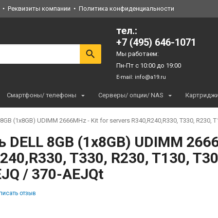
Реквизиты компании
Политика конфиденциальности
тел.:
+7 (495) 646-1071
Мы работаем:
Пн-Пт с 10:00 до 19:00
E-mail:
info@a19.ru
Смартфоны/ телефоны
Серверы/ опции/ NAS
Картридж
GB (1x8GB) UDIMM 2666MHz - Kit for servers R340,R240,R330, T330, R230, T
 DELL 8GB (1x8GB) UDIMM 2666MH
240,R330, T330, R230, T130, T3
JQ / 370-AEJQt
писать отзыв