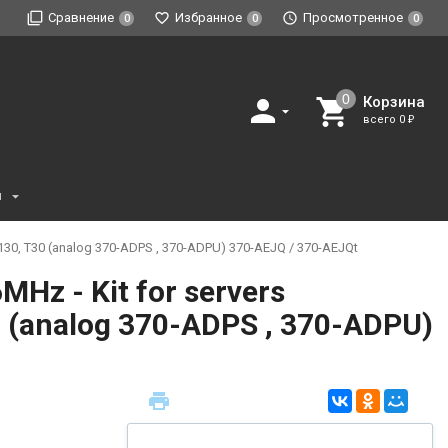
Сравнение
Избранное
Просмотренное
0
0
0
Корзина
всего
0
₽
и
130, T30 (analog 370-ADPS , 370-ADPU) 370-AEJQ / 370-AEJQt
z - Kit for servers
0 (analog 370-ADPS , 370-ADPU)