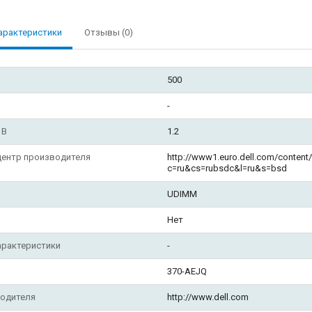
арактеристики
Отзывы (0)
500
-
 В
1.2
центр производителя
http://www1.euro.dell.com/content
c=ru&cs=rubsdc&l=ru&s=bsd
UDIMM
Нет
арактеристики
-
370-AEJQ
водителя
http://www.dell.com