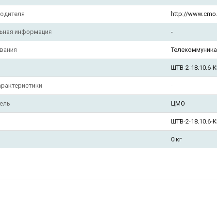
водителя
http://www.cmo.
ьная информация
-
вания
Телекоммуник
ШТВ-2-18.10.6-
арактеристики
-
ель
ЦМО
ШТВ-2-18.10.6-
0 кг
ЦМО Шкаф всепогодный напольный 18
(Ш1000 х Г600), комплектация ТК с
контроллером MC3 и датчиками