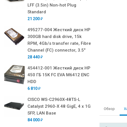
LFF (3.5in) Non-hot Plug
Standard
21 200
₽
495277-004 Жесткий диск HP
300GB hard disk drive, 15k
RPM, 4Gb/s transfer rate, Fibre
Channel (FC) connector, 3.5"
28 440
₽
454412-001 Жесткий диск HP
450 ГБ 15K FC EVA M6412 ENC
HDD
6 810
₽
CISCO WS-C2960X-48TS-L
Catalyst 2960-X 48 GigE, 4 x 1G
Обзор
Х
SFP, LAN Base
84 000
₽