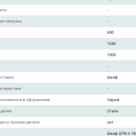
щиты
-
ая нагрузка
-
600
1040
1000
-
оставки
Шкаф
ктеристики
-
ользованные в оформлении
Серый
зделия
Сталь
центр производителя
нет
Шкаф ШТВ-2-18