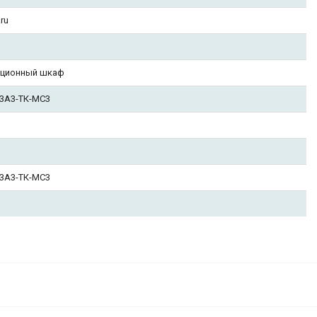
ru
ационный шкаф
К3А3-ТК-МС3
К3А3-ТК-МС3
U
431 050
В корзину
₽