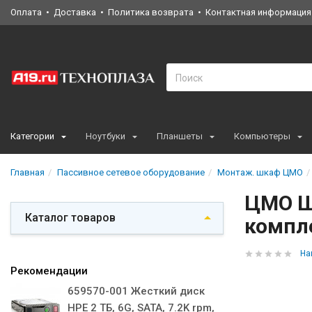
Оплата
Доставка
Политика возврата
Контактная информация
Категории
Ноутбуки
Планшеты
Компьютеры
Главная
Пассивное сетевое оборудование
Монтаж. шкаф ЦМО
ЦМО Ш
Каталог товаров
компл
На
Рекомендации
659570-001 Жесткий диск
HPE 2 ТБ, 6G, SATA, 7.2K rpm,