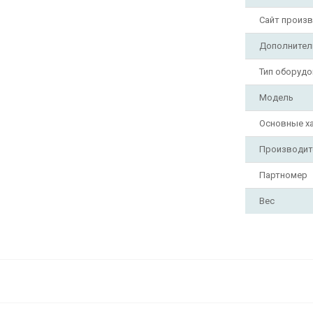
Сайт произ
Дополнител
Тип оборудо
Модель
Основные х
Производит
Партномер
Вес