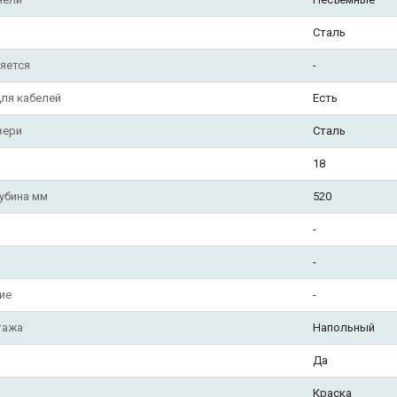
Сталь
яется
-
ля кабелей
Есть
вери
Сталь
18
убина мм
520
-
-
ие
-
тажа
Напольный
Да
Краска