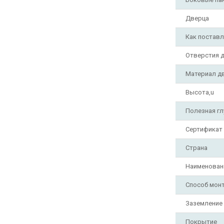
Дверца
Как поставл
Отверстия д
Материал д
Высота,u
Полезная гл
Сертификат
Страна
Наименован
Способ мон
Заземление
Покрытие