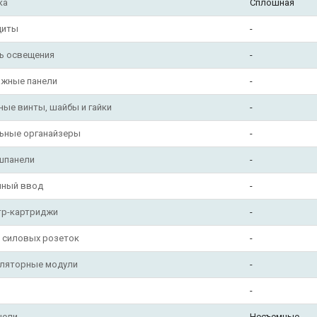
ка
Сплошная
щиты
-
ь освещения
-
ажные панели
-
ные винты, шайбы и гайки
-
льные органайзеры
-
шпанели
-
чный ввод
-
тр-картриджи
-
 силовых розеток
-
иляторные модули
-
-
нели
Несъемные