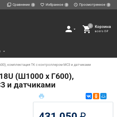
Сравнение
Избранное
Просмотренное
0
0
0
Корзина
всего
0
₽
и
00), комплектация ТК с контроллером MC3 и датчиками
8U (Ш1000 х Г600),
3 и датчиками
431 050
₽