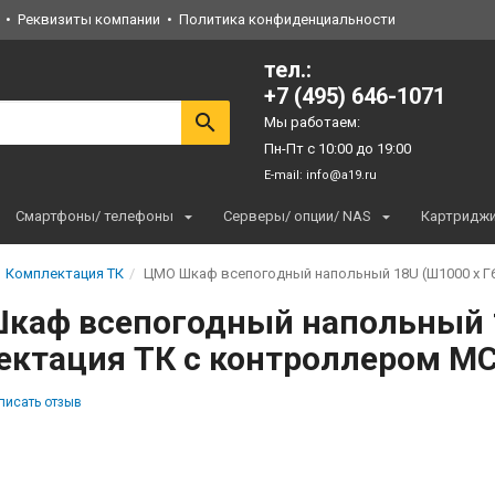
Реквизиты компании
Политика конфиденциальности
тел.:
+7 (495) 646-1071
Мы работаем:
Пн-Пт с 10:00 до 19:00
E-mail:
info@a19.ru
Смартфоны/ телефоны
Серверы/ опции/ NAS
Картридж
Комплектация ТК
ЦМО Шкаф всепогодный напольный 18U (Ш1000 х Г6
каф всепогодный напольный 1
ектация ТК с контроллером MC
писать отзыв