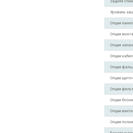
Задняя стен
Уровень за
Опции панел
Опции монт
Опции запас
Опции кабе
Опции фаль
Опции щето
Опции филь
Опции блоки
Опции вент
Опции полки
Боковые па