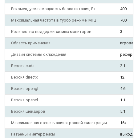
Рекомендуемая мощность блока питания, Вт
400
Максимальная частота в турбо режиме, МГц
700
Количество поддерживаемых мониторов
3
Область применения
игровая
Дизайн системы охлаждения
референ
Версия cuda
2.1
Версия directx
12
Версия opengl
4.6
Версия opencl
1.1
Версия шейдеров
5.1
Максимальная степень анизотропной фильтрации
16x
Разъемы и интерфейсы
выход DV