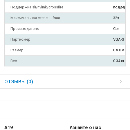
Поддержка sli/nvlink/crossfire
поддержк
Максимальная степень fsaa
32x
Производитель
Cbr
Партномер
VGA-STX7
Размер
0 × 0 × 0 
Вес
0.34 кг
ОТЗЫВЫ (0)
A19
Узнайте о нас