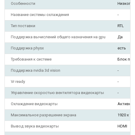
Особенности
Низкопр
Название системы охлаждения
-
Тип поставки
RTL
Поддержка вычислений общего назначения на gpu
Да
Поддержка physx
есть
Требования к системе
Блок пит
Поддержка nvidia 3d vision
-
Vr ready
-
Управление скоростью вентилятора видеокарты
-
Охлаждение видеокарты
Активно
Максимальное разрешение экрана
1920 х 10
Вывод звука видеокарты
HDMI