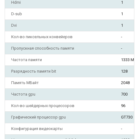
Hdmi
1
D-sub
1
Dvi
1
Кол-во пиксельных конвейеров
-
Пропускная способность памяти
-
Частота памяти
1333 МГц
Разрядность памяти bit
128
Память МБайт
2048
Частота gpu
700
Кол-во шейдерных процессоров
96
Графический процессор gpu
GT730
Конфигурация видеокарты
-