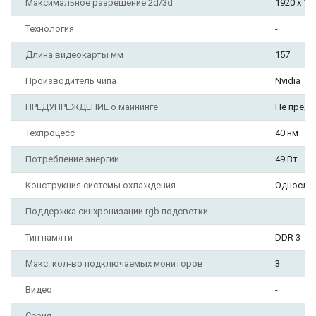
Максимальное разрешение 2d/3d
1920 х 10
Технология
-
Длина видеокарты мм
157
Производитель чипа
Nvidia
ПРЕДУПРЕЖДЕНИЕ о майнинге
Не предн
Техпроцесс
40 нм
Потребление энергии
49 Вт
Конструкция системы охлаждения
Однослот
Поддержка синхронизации rgb подсветки
-
Тип памяти
DDR 3
Макс. кол-во подключаемых мониторов
3
Видео
-
Серия
-