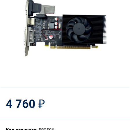
4 760
₽