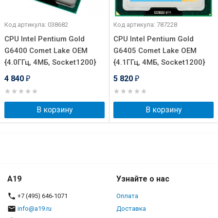
Код артикула: 038682
Код артикула: 787228
CPU Intel Pentium Gold
CPU Intel Pentium Gold
G6400 Comet Lake OEM
G6405 Comet Lake OEM
{4.0ГГц, 4МБ, Socket1200}
{4.1ГГц, 4МБ, Socket1200}
4 840
5 820
₽
₽
В корзину
В корзину
A19
Узнайте о нас
+7 (495) 646-1071
Оплата
info@a19.ru
Доставка