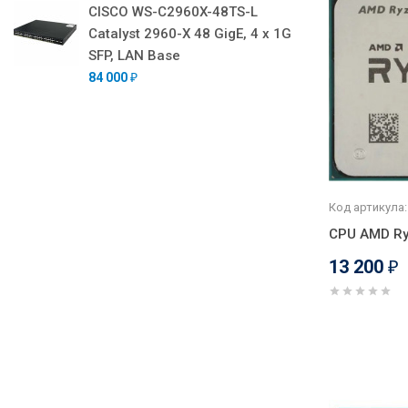
CISCO WS-C2960X-48TS-L
Catalyst 2960-X 48 GigE, 4 x 1G
SFP, LAN Base
84 000
₽
Код артикула:
CPU AMD Ry
13 200
₽