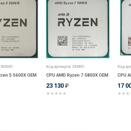
 920041
Код артикула: 333851
Код арт
zen 5 5600X OEM
CPU AMD Ryzen 7 5800X OEM
CPU A
23 130
17 0
₽