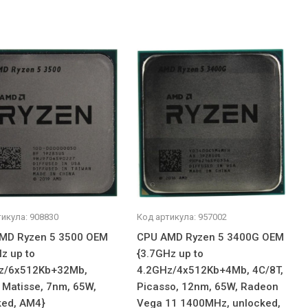
икула: 908830
Код артикула: 957002
MD Ryzen 5 3500 OEM
CPU AMD Ryzen 5 3400G OEM
z up to
{3.7GHz up to
z/6x512Kb+32Mb,
4.2GHz/4x512Kb+4Mb, 4C/8T,
 Matisse, 7nm, 65W,
Picasso, 12nm, 65W, Radeon
ked, AM4}
Vega 11 1400MHz, unlocked,