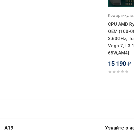
Код артикула:
CPU AMD Ry
OEM (100-0
3,60GHz, Tu
Vega 7, L3 
65W,AM4}
15 190
₽
A19
Узнайте о н