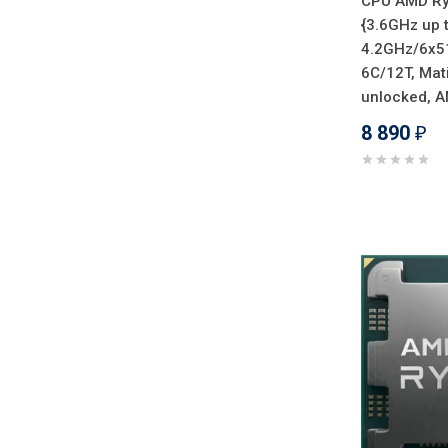
CPU AMD Ry
{3.6GHz up 
4.2GHz/6x5
6C/12T, Mat
unlocked, 
8 890
₽