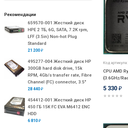
Рекомендации
659570-001 Жесткий диск
HPE 2 ТБ, 6G, SATA, 7.2K rpm,
LFF (3.5in) Non-hot Plug
Standard
21 200
₽
495277-004 Жесткий диск HP
Код артикула:
300GB hard disk drive, 15k
CPU AMD Ry
RPM, 4Gb/s transfer rate, Fibre
{3.6GHz/Ra
Channel (FC) connector, 3.5"
5 330
₽
28 440
₽
454412-001 Жесткий диск HP
450 ГБ 15K FC EVA M6412 ENC
HDD
6 810
₽