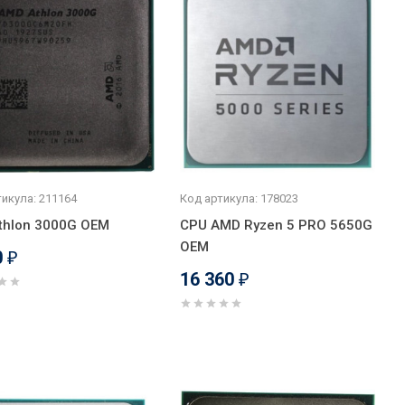
икула: 211164
Код артикула: 178023
thlon 3000G OEM
CPU AMD Ryzen 5 PRO 5650G
OEM
0
₽
16 360
₽