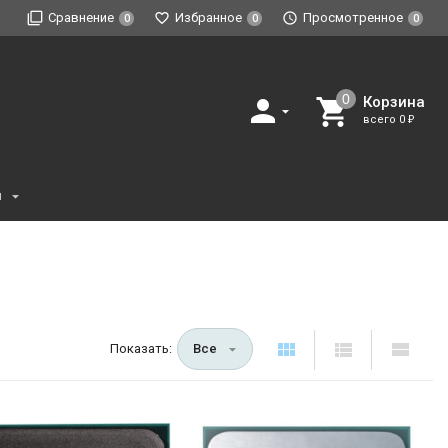
Сравнение
Избранное
Просмотренное
0
0
0
Корзина
всего
0
₽
и
Показать:
Все