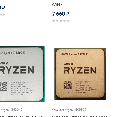
AM4}
0
₽
7 660
₽
икула: 382645
Код артикула: 809899