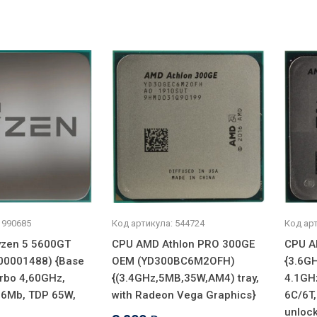
 990685
Код артикула: 544724
Код арт
zen 5 5600GT
CPU AMD Athlon PRO 300GE
CPU A
00001488) {Base
OEM (YD300BC6M2OFH)
{3.6GH
rbo 4,60GHz,
{(3.4GHz,5MB,35W,AM4) tray,
4.1GH
16Mb, TDP 65W,
with Radeon Vega Graphics}
6C/6T,
unloc