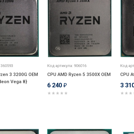
 360593
Код артикула: 906016
Код арт
zen 3 3200G OEM
CPU AMD Ryzen 5 3500X OEM
CPU A
deon Vega 8}
6 240
3 31
₽