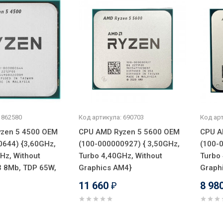
 862580
Код артикула: 690703
Код арт
zen 5 4500 OEM
CPU AMD Ryzen 5 5600 OEM
CPU A
0644) {3,60GHz,
(100-000000927) { 3,50GHz,
(100-
Hz, Without
Turbo 4,40GHz, Without
Turbo 
3 8Mb, TDP 65W,
Graphics AM4}
Graph
11 660
8 98
₽