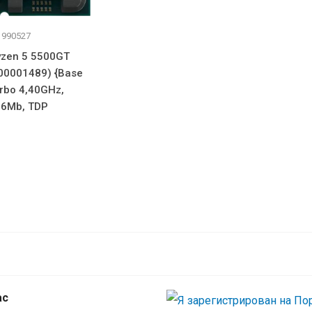
 990527
zen 5 5500GT
00001489) {Base
rbo 4,40GHz,
16Mb, TDP
ас