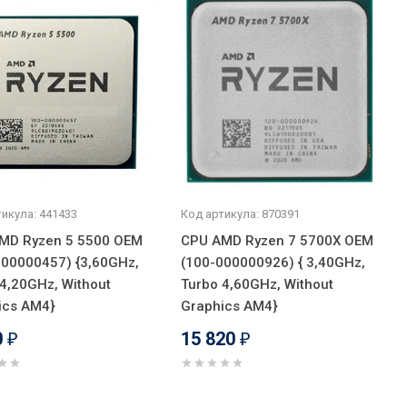
икула: 441433
Код артикула: 870391
MD Ryzen 5 5500 OEM
CPU AMD Ryzen 7 5700X OEM
000000457) {3,60GHz,
(100-000000926) { 3,40GHz,
4,20GHz, Without
Turbo 4,60GHz, Without
ics AM4}
Graphics AM4}
0
15 820
₽
₽