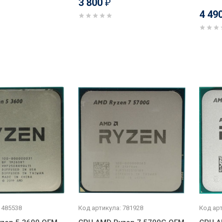
3 800
₽
4 49
 485538
Код артикула: 781928
Код арт