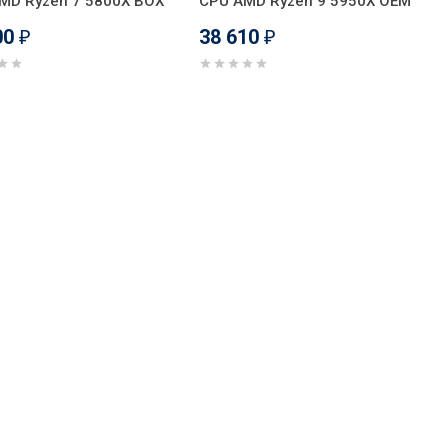
MD Ryzen 7 5800X BOX
CPU AMD Ryzen 9 5950X OEM
00
38 610
₽
₽