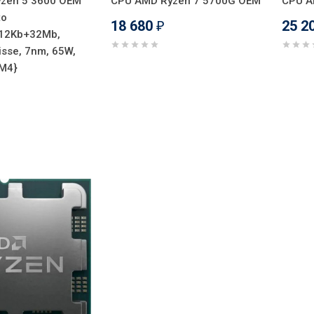
zen 5 3600 OEM
CPU AMD Ryzen 7 5700G OEM
CPU A
to
18 680
25 2
₽
12Kb+32Mb,
isse, 7nm, 65W,
AM4}