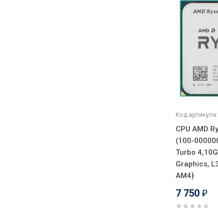
Код артикула:
CPU AMD Ry
(100-00000
Turbo 4,10G
Graphics, L
AM4}
7 750
₽