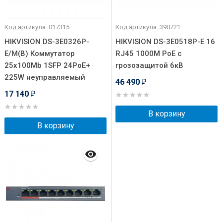
Код артикула: 017315
Код артикула: 390721
HIKVISION DS-3E0326P-
HIKVISION DS-3E0518P-E 16
E/M(B) Коммутатор
RJ45 1000M PoE с
25x100Mb 1SFP 24PoE+
грозозащитой 6кВ
225W неуправляемый
46 490
₽
17 140
₽
В корзину
В корзину