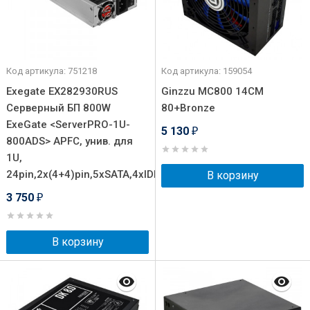
Код артикула: 751218
Код артикула: 159054
Exegate EX282930RUS
Ginzzu MC800 14CM
Серверный БП 800W
80+Bronze
ExeGate <ServerPRO-1U-
5 130
₽
800ADS> APFC, унив. для
1U,
24pin,2x(4+4)pin,5xSATA,4xIDE
В корзину
3 750
₽
В корзину