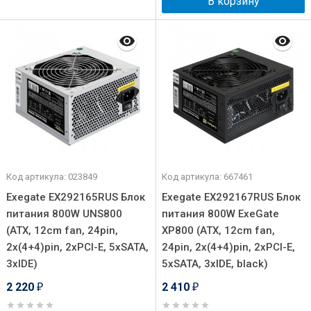
В корзину
Код артикула: 023849
Код артикула: 667461
Exegate EX292165RUS Блок
Exegate EX292167RUS Блок
питания 800W UNS800
питания 800W ExeGate
(ATX, 12cm fan, 24pin,
XP800 (ATX, 12cm fan,
2x(4+4)pin, 2xPCI-E, 5xSATA,
24pin, 2x(4+4)pin, 2xPCI-E,
3xIDE)
5xSATA, 3xIDE, black)
2 220
2 410
₽
₽