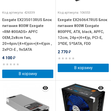
Код артикула: 426339
Код артикула: 106553
Exegate EX235013RUS Блок
Exegate EX260647RUS Блок
питания 800W Exegate
питания 800W Exegate
<RM-800ADS> APFC
800PPE, ATX, black, APFC,
OEM,2x8cm fan,
12cm, 24p+(4+4)p, PCI-E,
20+4pin/(4+4)pin+(4+4)pin ,
3*IDE, 5*SATA, FDD
2xPCI-E , 9xSATA
2 770
₽
4 100
₽
В корзину
В корзину