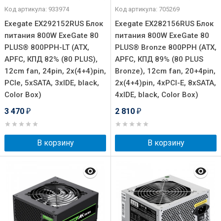
Код артикула: 933974
Код артикула: 705269
Exegate EX292152RUS Блок
Exegate EX282156RUS Блок
питания 800W ExeGate 80
питания 800W ExeGate 80
PLUS® 800PPH-LT (ATX,
PLUS® Bronze 800PPH (ATX,
APFC, КПД 82% (80 PLUS),
APFC, КПД 89% (80 PLUS
12cm fan, 24pin, 2x(4+4)pin,
Bronze), 12cm fan, 20+4pin,
PCIe, 5xSATA, 3xIDE, black,
2x(4+4)pin, 4xPCI-E, 8xSATA,
Color Box)
4xIDE, black, Color Box)
3 470
2 810
₽
₽
В корзину
В корзину