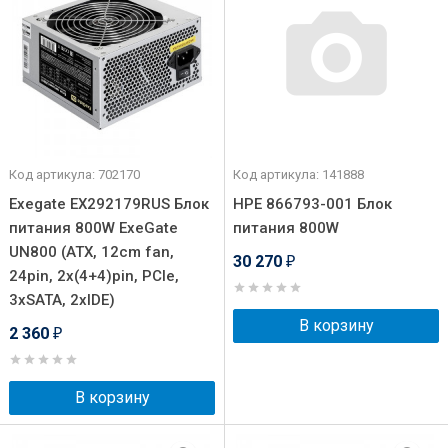
Код артикула: 702170
Код артикула: 141888
Exegate EX292179RUS Блок
HPE 866793-001 Блок
питания 800W ExeGate
питания 800W
UN800 (ATX, 12cm fan,
30 270
₽
24pin, 2x(4+4)pin, PCIe,
3xSATA, 2xIDE)
В корзину
2 360
₽
В корзину