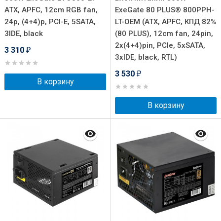
ATX, APFC, 12cm RGB fan,
ExeGate 80 PLUS® 800PPH-
24p, (4+4)p, PCI-E, 5SATA,
LT-OEM (ATX, APFC, КПД 82%
3IDE, black
(80 PLUS), 12cm fan, 24pin,
2x(4+4)pin, PCIe, 5xSATA,
3 310
₽
3xIDE, black, RTL)
3 530
₽
В корзину
В корзину