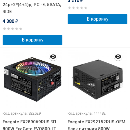
5 210
₽
24p+2*(4+4)p, PCI-E, 5SATA,
4IDE
В корзину
4 380
₽
В корзину
Код артикула: 822529
Код артикула: 444482
Exegate EX289069RUS БП
Exegate EX292152RUS-OEM
800W ExeGate EVO800-LT
Блок питания 800W