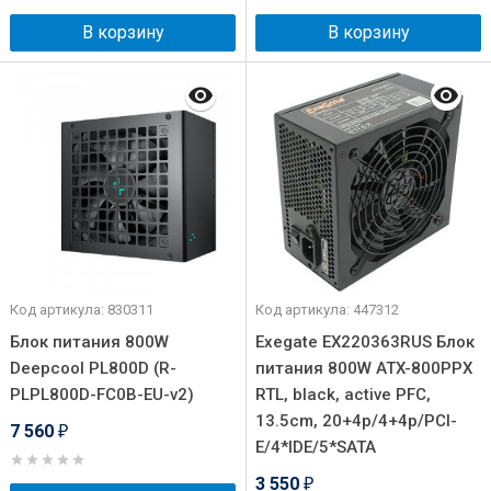
В корзину
В корзину
Код артикула: 830311
Код артикула: 447312
Блок питания 800W
Exegate EX220363RUS Блок
Deepcool PL800D (R-
питания 800W ATX-800PPX
PLPL800D-FC0B-EU-v2)
RTL, black, active PFC,
13.5cm, 20+4p/4+4p/PCI-
7 560
₽
E/4*IDE/5*SATA
3 550
₽