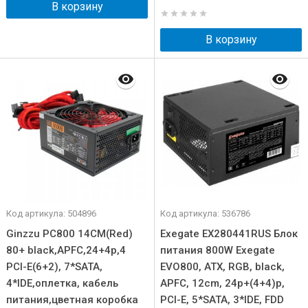
В корзину
В корзину
Код артикула: 504896
Код артикула: 536786
Ginzzu PC800 14CM(Red)
Exegate EX280441RUS Блок
80+ black,APFC,24+4p,4
питания 800W Exegate
PCI-E(6+2), 7*SATA,
EVO800, ATX, RGB, black,
4*IDE,оплетка, кабель
APFC, 12cm, 24p+(4+4)p,
питания,цветная коробка
PCI-E, 5*SATA, 3*IDE, FDD