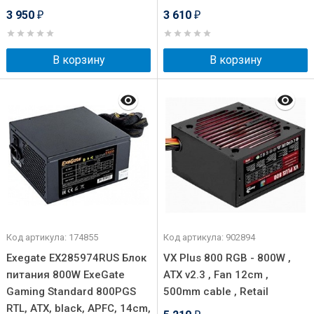
3 950
3 610
₽
₽
В корзину
В корзину
Код артикула: 174855
Код артикула: 902894
Exegate EX285974RUS Блок
VX Plus 800 RGB - 800W ,
питания 800W ExeGate
ATX v2.3 , Fan 12cm ,
Gaming Standard 800PGS
500mm cable , Retail
RTL, ATX, black, APFC, 14cm,