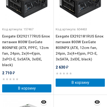
Код артикула: 157467
Код артикула: 604463
Exegate EX292177RUS Блок
Exegate EX292181RUS Блок
питания 800W ExeGate
питания 800W ExeGate
800NPXE (ATX, PPFC, 12cm
800NPX (ATX, 12cm fan,
fan, 24pin, 2x(4+4)pin,
24pin, 2x(4+4)pin, PCI-E,
2xPCI-E, 5xSATA, 3xIDE,
3xSATA, 2xIDE, black)
black)
2 630
₽
2 710
₽
В корзину
В корзину