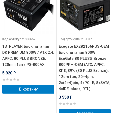
Код артикула: 626657
Код артикула: 210937
1STPLAYER Блок питания
Exegate EX282156RUS-OEM
DK PREMIUM 800W / ATX 2.4,
Блок питания 800W
APFC, 80 PLUS BRONZE,
ExeGate 80 PLUS® Bronze
120mm fan / PS-800AX
800PPH-OEM (ATX, APFC,
КПД 89% (80 PLUS Bronze),
5 920
₽
12cm fan, 20+4pin,
2x(4+4)pin, 4xPCI-E, 8xSATA,
4xIDE, black, RTL)
В корзину
3 550
₽