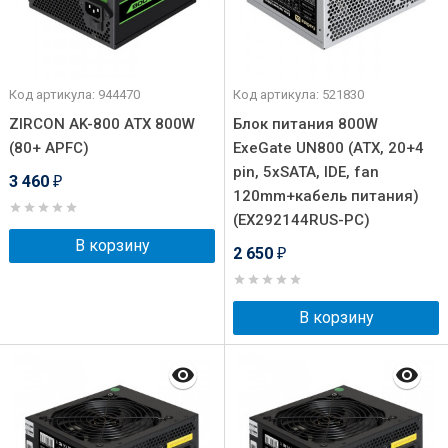
Код артикула: 944470
Код артикула: 521830
ZIRCON AK-800 ATX 800W
Блок питания 800W
(80+ APFC)
ExeGate UN800 (ATX, 20+4
pin, 5xSATA, IDE, fan
3 460
₽
120mm+кабель питания)
(EX292144RUS-PC)
В корзину
2 650
₽
В корзину