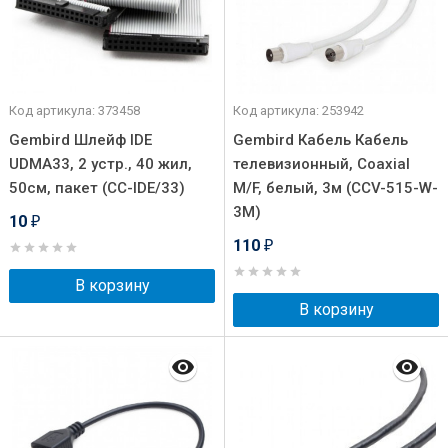
Код артикула: 373458
Код артикула: 253942
Gembird Шлейф IDE
Gembird Кабель Кабель
UDMA33, 2 устр., 40 жил,
телевизионный, Coaxial
50см, пакет (CC-IDE/33)
M/F, белый, 3м (CCV-515-W-
3M)
10
₽
110
₽
В корзину
В корзину