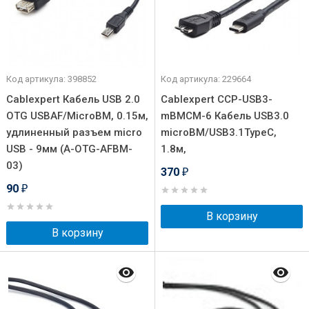
Код артикула: 398852
Код артикула: 229664
Cablexpert Кабель USB 2.0
Cablexpert CCP-USB3-
OTG USBAF/MicroBM, 0.15м,
mBMCM-6 Кабель USB3.0
удлиненный разъем micro
microBM/USB3.1TypeC,
USB - 9мм (A-OTG-AFBM-
1.8м,
03)
370
₽
90
₽
В корзину
В корзину