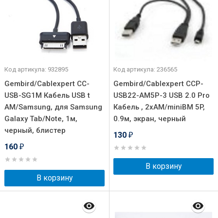
Код артикула: 932895
Код артикула: 236565
Gembird/Cablexpert CC-
Gembird/Cablexpert CCP-
USB-SG1M Кабель USB t
USB22-AM5P-3 USB 2.0 Pro
AM/Samsung, для Samsung
Кабель , 2xAM/miniBM 5P,
Galaxy Tab/Note, 1м,
0.9м, экран, черный
черный, блистер
130
₽
160
₽
В корзину
В корзину