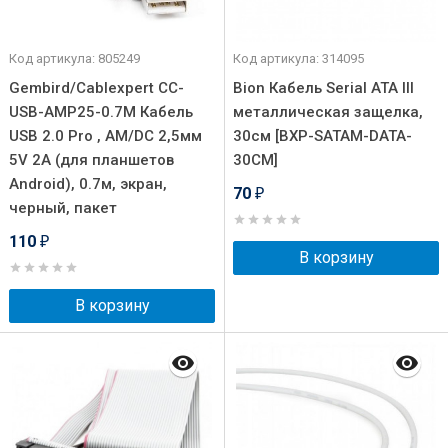
Код артикула: 805249
Код артикула: 314095
Gembird/Cablexpert CC-
Bion Кабель Serial ATA III
USB-AMP25-0.7M Кабель
металлическая защелка,
USB 2.0 Pro , AM/DC 2,5мм
30см [BXP-SATAM-DATA-
5V 2A (для планшетов
30CM]
Android), 0.7м, экран,
70
₽
черный, пакет
110
₽
В корзину
В корзину