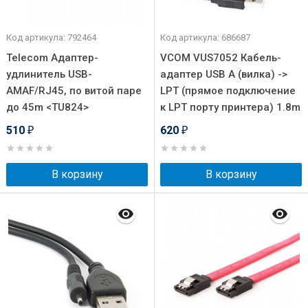
Код артикула: 792464
Код артикула: 686687
Telecom Адаптер-
VCOM VUS7052 Кабель-
удлинитель USB-
адаптер USB A (вилка) ->
AMAF/RJ45, по витой паре
LPT (прямое подключение
до 45m <TU824>
к LPT порту принтера) 1.8m
510
620
₽
₽
В корзину
В корзину