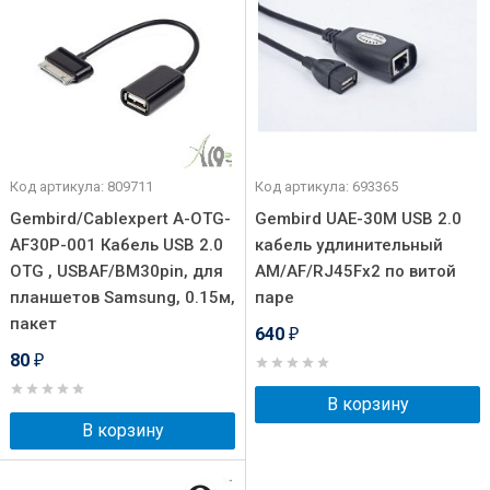
Код артикула: 809711
Код артикула: 693365
Gembird/Cablexpert A-OTG-
Gembird UAE-30M USB 2.0
AF30P-001 Кабель USB 2.0
кабель удлинительный
OTG , USBAF/BM30pin, для
AM/AF/RJ45Fx2 по витой
планшетов Samsung, 0.15м,
паре
пакет
640
₽
80
₽
В корзину
В корзину