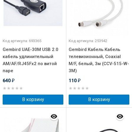
Код артикула: 693365
Код артикула: 253942
Gembird UAE-30M USB 2.0
Gembird Кабель Кабель
кабель удлинительный
телевизионный, Coaxial
AM/AF/RJ45Fx2 по витой
M/F, белый, 3м (CCV-515-W-
паре
3M)
640
110
₽
₽
В корзину
В корзину