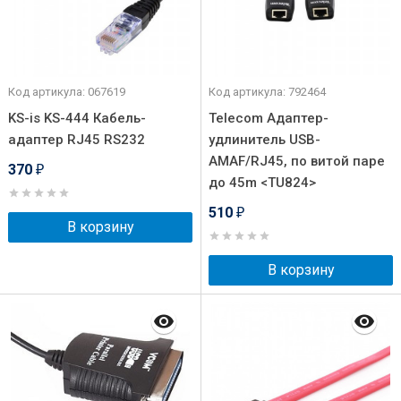
Код артикула: 067619
Код артикула: 792464
KS-is KS-444 Кабель-
Telecom Адаптер-
адаптер RJ45 RS232
удлинитель USB-
AMAF/RJ45, по витой паре
370
₽
до 45m <TU824>
510
₽
В корзину
В корзину