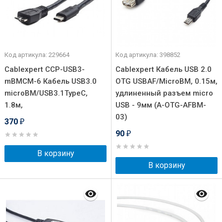
Код артикула: 229664
Код артикула: 398852
Cablexpert CCP-USB3-
Cablexpert Кабель USB 2.0
mBMCM-6 Кабель USB3.0
OTG USBAF/MicroBM, 0.15м,
microBM/USB3.1TypeC,
удлиненный разъем micro
1.8м,
USB - 9мм (A-OTG-AFBM-
03)
370
₽
90
₽
В корзину
В корзину