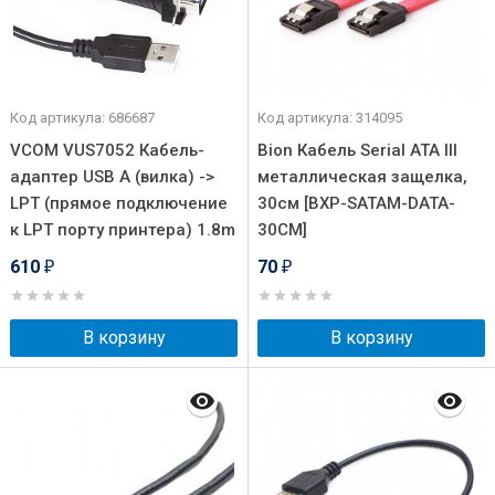
Код артикула: 686687
Код артикула: 314095
VCOM VUS7052 Кабель-
Bion Кабель Serial ATA III
адаптер USB A (вилка) ->
металлическая защелка,
LPT (прямое подключение
30см [BXP-SATAM-DATA-
к LPT порту принтера) 1.8m
30CM]
610
70
₽
₽
В корзину
В корзину