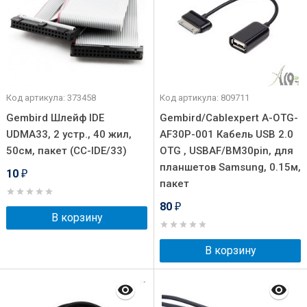
Код артикула: 373458
Код артикула: 809711
Gembird Шлейф IDE
Gembird/Cablexpert A-OTG-
UDMA33, 2 устр., 40 жил,
AF30P-001 Кабель USB 2.0
50см, пакет (CC-IDE/33)
OTG , USBAF/BM30pin, для
планшетов Samsung, 0.15м,
10
₽
пакет
80
₽
В корзину
В корзину