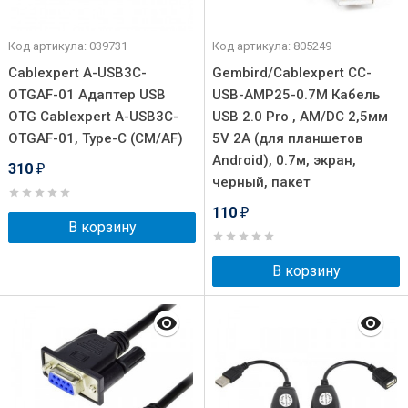
Код артикула: 039731
Код артикула: 805249
Cablexpert A-USB3C-
Gembird/Cablexpert CC-
OTGAF-01 Адаптер USB
USB-AMP25-0.7M Кабель
OTG Cablexpert A-USB3C-
USB 2.0 Pro , AM/DC 2,5мм
OTGAF-01, Type-C (CM/AF)
5V 2A (для планшетов
Android), 0.7м, экран,
310
₽
черный, пакет
110
₽
В корзину
В корзину