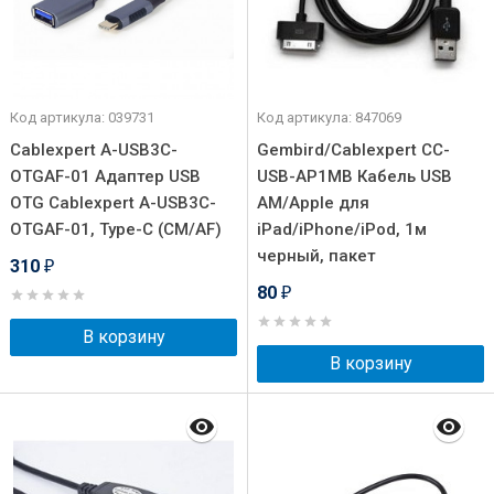
Код артикула: 039731
Код артикула: 847069
Cablexpert A-USB3C-
Gembird/Cablexpert CC-
OTGAF-01 Адаптер USB
USB-AP1MB Кабель USB
OTG Cablexpert A-USB3C-
AM/Apple для
OTGAF-01, Type-C (CM/AF)
iPad/iPhone/iPod, 1м
черный, пакет
310
₽
80
₽
В корзину
В корзину