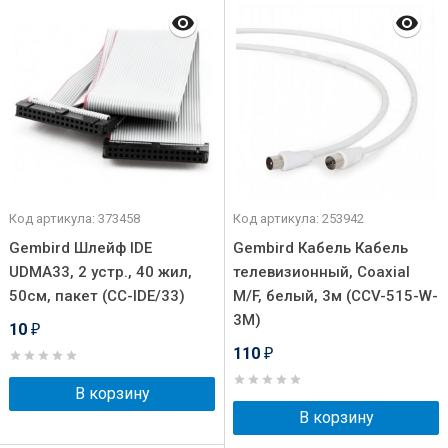
Код артикула: 373458
Код артикула: 253942
Gembird Шлейф IDE
Gembird Кабель Кабель
UDMA33, 2 устр., 40 жил,
телевизионный, Coaxial
50см, пакет (CC-IDE/33)
M/F, белый, 3м (CCV-515-W-
3M)
10
₽
110
₽
В корзину
В корзину