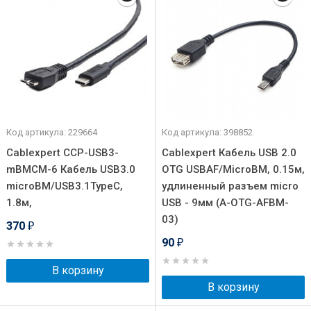
Код артикула: 229664
Код артикула: 398852
Cablexpert CCP-USB3-
Cablexpert Кабель USB 2.0
mBMCM-6 Кабель USB3.0
OTG USBAF/MicroBM, 0.15м,
microBM/USB3.1TypeC,
удлиненный разъем micro
1.8м,
USB - 9мм (A-OTG-AFBM-
03)
370
₽
90
₽
В корзину
В корзину