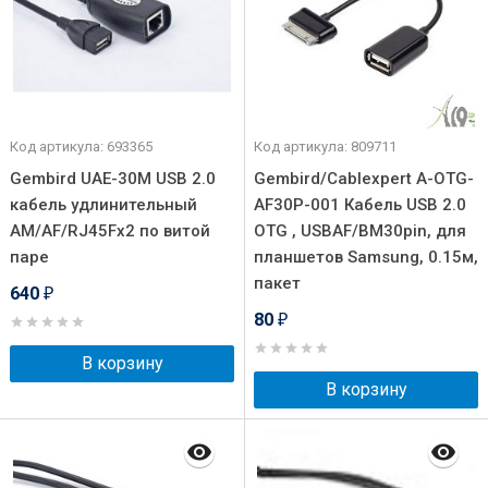
Код артикула: 693365
Код артикула: 809711
Gembird UAE-30M USB 2.0
Gembird/Cablexpert A-OTG-
кабель удлинительный
AF30P-001 Кабель USB 2.0
AM/AF/RJ45Fx2 по витой
OTG , USBAF/BM30pin, для
паре
планшетов Samsung, 0.15м,
пакет
640
₽
80
₽
В корзину
В корзину