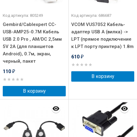
Код артикула: 805249
Код артикула: 686687
Gembird/Cablexpert CC-
VCOM VUS7052 Кабель-
USB-AMP25-0.7M Кабель
адаптер USB A (вилка) ->
USB 2.0 Pro , AM/DC 2,5мм
LPT (прямое подключение
5V 2A (для планшетов
к LPT порту принтера) 1.8m
Android), 0.7м, экран,
610
₽
черный, пакет
110
₽
В корзину
В корзину