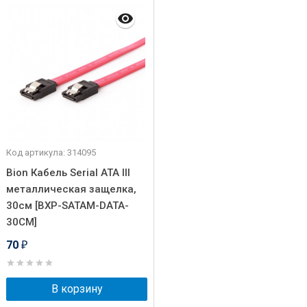
Код артикула: 314095
Bion Кабель Serial ATA III
металлическая защелка,
30см [BXP-SATAM-DATA-
30CM]
70
₽
В корзину