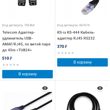
Код артикула: 792464
Код артикула: 067619
Telecom Адаптер-
KS-is KS-444 Кабель-
удлинитель USB-
адаптер RJ45 RS232
AMAF/RJ45, по витой паре
370
₽
до 45m <TU824>
510
₽
В корзину
В корзину