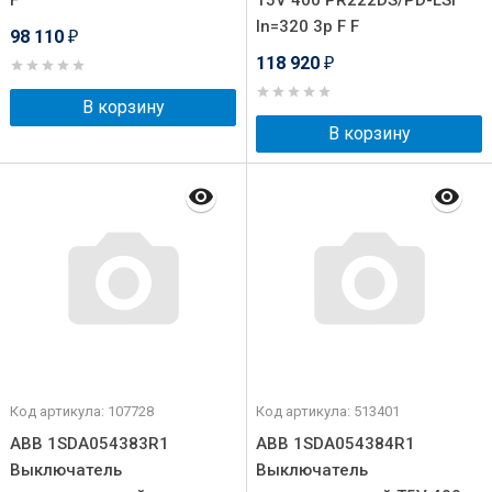
F
T5V 400 PR222DS/PD-LSI
In=320 3p F F
98 110
₽
118 920
₽
В корзину
В корзину
Код артикула: 107728
Код артикула: 513401
ABB 1SDA054383R1
ABB 1SDA054384R1
Выключатель
Выключатель