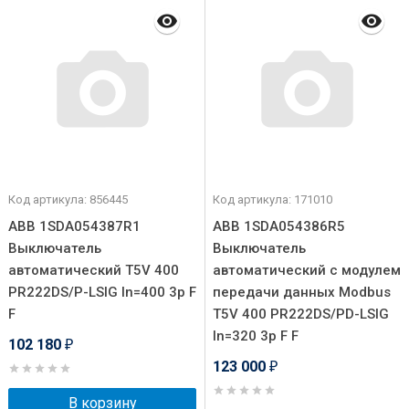
Код артикула: 856445
Код артикула: 171010
ABB 1SDA054387R1
ABB 1SDA054386R5
Выключатель
Выключатель
автоматический T5V 400
автоматический с модулем
PR222DS/P-LSIG In=400 3p F
передачи данных Modbus
F
T5V 400 PR222DS/PD-LSIG
In=320 3p F F
102 180
₽
123 000
₽
В корзину