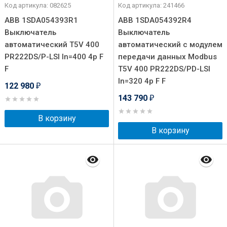
Код артикула: 082625
Код артикула: 241466
ABB 1SDA054393R1
ABB 1SDA054392R4
Выключатель
Выключатель
автоматический T5V 400
автоматический с модулем
PR222DS/P-LSI In=400 4p F
передачи данных Modbus
F
T5V 400 PR222DS/PD-LSI
In=320 4p F F
122 980
₽
143 790
₽
В корзину
В корзину