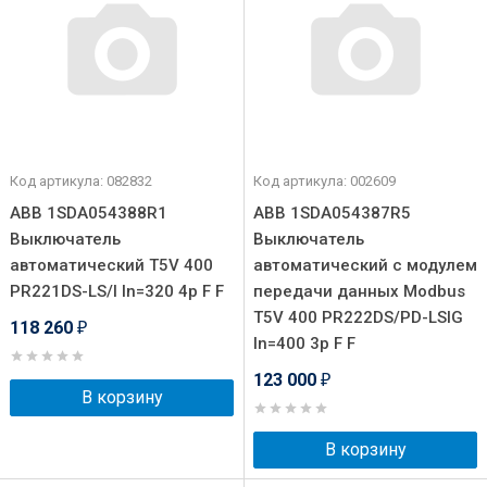
Код артикула: 082832
Код артикула: 002609
ABB 1SDA054388R1
ABB 1SDA054387R5
Выключатель
Выключатель
автоматический T5V 400
автоматический с модулем
PR221DS-LS/I In=320 4p F F
передачи данных Modbus
T5V 400 PR222DS/PD-LSIG
118 260
₽
In=400 3p F F
123 000
₽
В корзину
В корзину