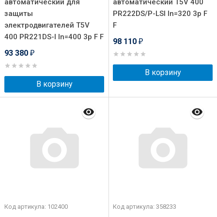
автоматический для
автоматический T5V 400
защиты
PR222DS/P-LSI In=320 3p F
электродвигателей T5V
F
400 PR221DS-I In=400 3p F F
98 110
₽
93 380
₽
В корзину
В корзину
Код артикула: 102400
Код артикула: 358233