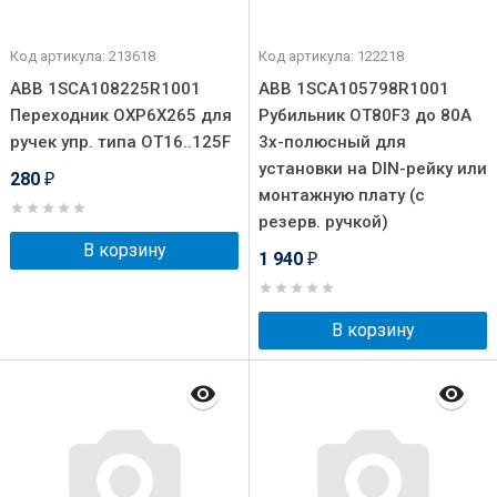
Код артикула: 213618
Код артикула: 122218
ABB 1SCA108225R1001
ABB 1SCA105798R1001
Переходник OXP6X265 для
Рубильник OT80F3 до 80А
ручек упр. типа OT16..125F
3х-полюсный для
установки на DIN-рейку или
280
₽
монтажную плату (с
резерв. ручкой)
В корзину
1 940
₽
В корзину