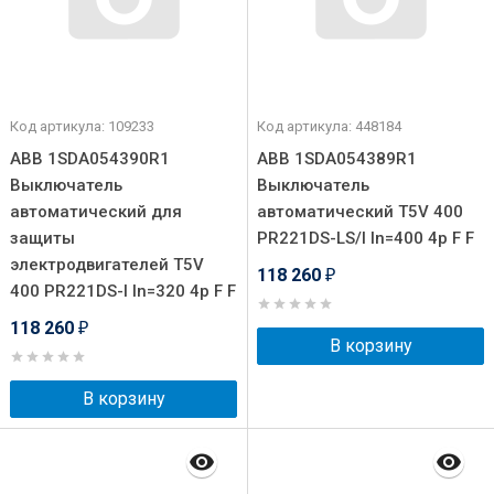
Код артикула: 109233
Код артикула: 448184
ABB 1SDA054390R1
ABB 1SDA054389R1
Выключатель
Выключатель
автоматический для
автоматический T5V 400
защиты
PR221DS-LS/I In=400 4p F F
электродвигателей T5V
118 260
₽
400 PR221DS-I In=320 4p F F
118 260
₽
В корзину
В корзину