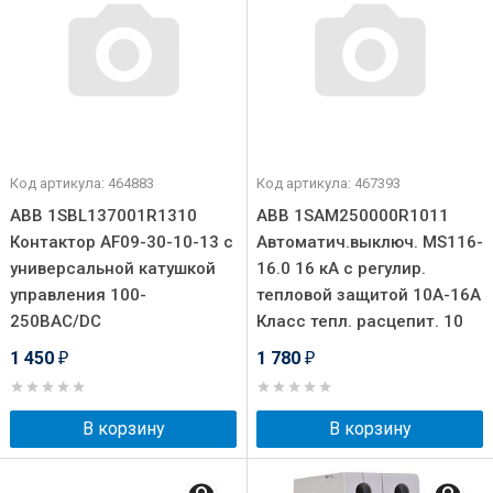
Код артикула: 464883
Код артикула: 467393
ABB 1SBL137001R1310
ABB 1SAM250000R1011
Контактор AF09-30-10-13 с
Автоматич.выключ. MS116-
универсальной катушкой
16.0 16 кА с регулир.
управления 100-
тепловой защитой 10A-16А
250BAC/DC
Класс тепл. расцепит. 10
1 450
1 780
₽
₽
В корзину
В корзину