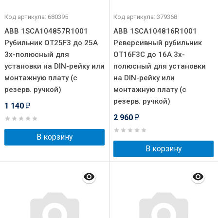
Код артикула: 680395
Код артикула: 379368
ABB 1SCA104857R1001
ABB 1SCA104816R1001
Рубильник OT25F3 до 25А
Реверсивный рубильник
3х-полюсный для
OT16F3C до 16А 3х-
установки на DIN-рейку или
полюсный для установки
монтажную плату (с
на DIN-рейку или
резерв. ручкой)
монтажную плату (с
резерв. ручкой)
1 140
₽
2 960
₽
В корзину
В корзину