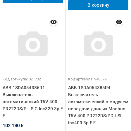
В корзину
Код артикула: 021732
Код артикула: 948579
ABB 1SDA054386R1
ABB 1SDA054385R4
Выключатель
Выключатель
автоматический T5V 400
автоматический с модулем
PR222DS/P-LSIG In=320 3p F
передачи данных Modbus
F
T5V 400 PR222DS/PD-LSI
In=400 3p F F
102 180
₽