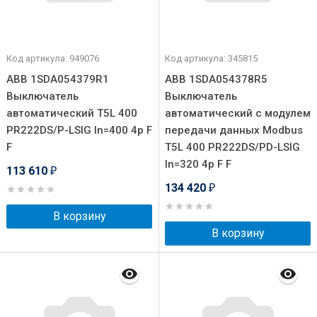
Код артикула: 949076
Код артикула: 345815
ABB 1SDA054379R1
ABB 1SDA054378R5
Выключатель
Выключатель
автоматический T5L 400
автоматический с модулем
PR222DS/P-LSIG In=400 4p F
передачи данных Modbus
F
T5L 400 PR222DS/PD-LSIG
In=320 4p F F
113 610
₽
134 420
₽
В корзину
В корзину