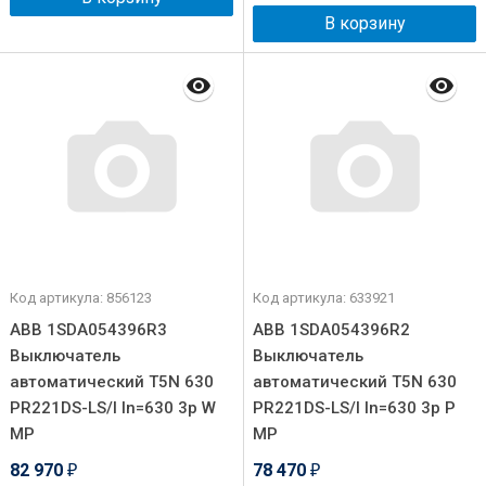
В корзину
Код артикула: 856123
Код артикула: 633921
ABB 1SDA054396R3
ABB 1SDA054396R2
Выключатель
Выключатель
автоматический T5N 630
автоматический T5N 630
PR221DS-LS/I In=630 3p W
PR221DS-LS/I In=630 3p P
MP
MP
82 970
78 470
₽
₽