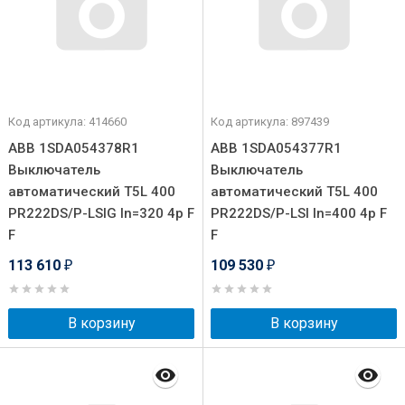
Код артикула: 414660
Код артикула: 897439
ABB 1SDA054378R1
ABB 1SDA054377R1
Выключатель
Выключатель
автоматический T5L 400
автоматический T5L 400
PR222DS/P-LSIG In=320 4p F
PR222DS/P-LSI In=400 4p F
F
F
113 610
109 530
₽
₽
В корзину
В корзину