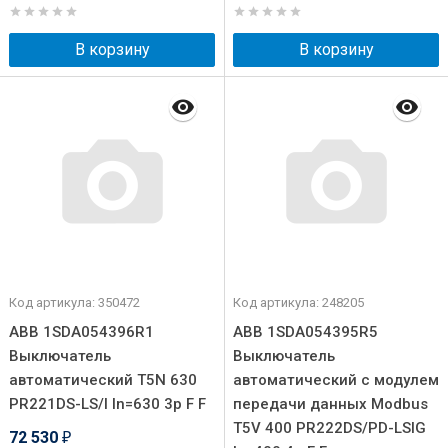
В корзину
В корзину
Код артикула: 350472
Код артикула: 248205
ABB 1SDA054396R1
ABB 1SDA054395R5
Выключатель
Выключатель
автоматический T5N 630
автоматический с модулем
PR221DS-LS/I In=630 3p F F
передачи данных Modbus
T5V 400 PR222DS/PD-LSIG
72 530
₽