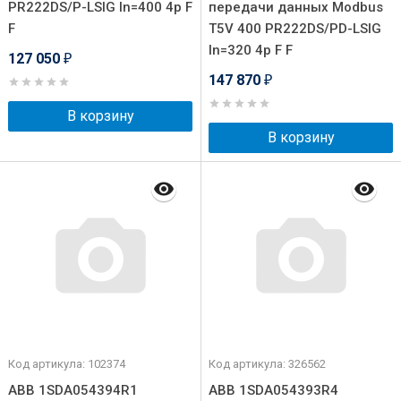
PR222DS/P-LSIG In=400 4p F
передачи данных Modbus
F
T5V 400 PR222DS/PD-LSIG
In=320 4p F F
127 050
₽
147 870
₽
В корзину
В корзину
Код артикула: 102374
Код артикула: 326562
ABB 1SDA054394R1
ABB 1SDA054393R4