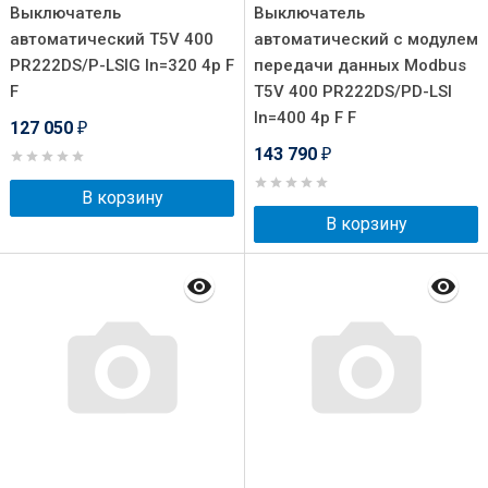
Выключатель
Выключатель
автоматический T5V 400
автоматический с модулем
PR222DS/P-LSIG In=320 4p F
передачи данных Modbus
F
T5V 400 PR222DS/PD-LSI
In=400 4p F F
127 050
₽
143 790
₽
В корзину
В корзину