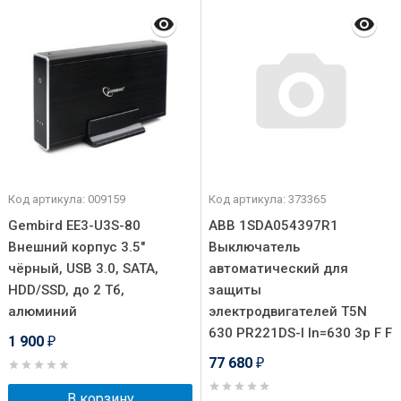
Код артикула: 009159
Код артикула: 373365
Gembird EE3-U3S-80
ABB 1SDA054397R1
Внешний корпус 3.5"
Выключатель
чёрный, USB 3.0, SATA,
автоматический для
HDD/SSD, до 2 Тб,
защиты
алюминий
электродвигателей T5N
630 PR221DS-I In=630 3p F F
1 900
₽
77 680
₽
В корзину