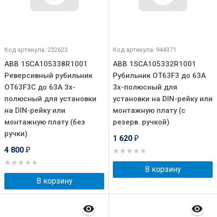
Код артикула: 232623
Код артикула: 944371
ABB 1SCA105338R1001
ABB 1SCA105332R1001
Реверсивный рубильник
Рубильник OT63F3 до 63А
OT63F3C до 63А 3х-
3х-полюсный для
полюсный для установки
установки на DIN-рейку или
на DIN-рейку или
монтажную плату (с
монтажную плату (без
резерв. ручкой)
ручки)
1 620
₽
4 800
₽
В корзину
В корзину