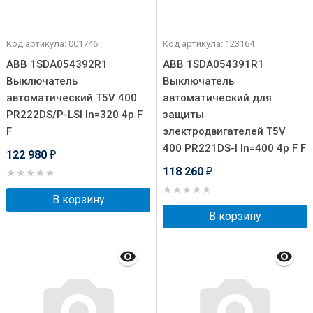
Код артикула: 001746
Код артикула: 123164
ABB 1SDA054392R1
ABB 1SDA054391R1
Выключатель
Выключатель
автоматический T5V 400
автоматический для
PR222DS/P-LSI In=320 4p F
защиты
F
электродвигателей T5V
400 PR221DS-I In=400 4p F F
122 980
₽
118 260
₽
В корзину
В корзину