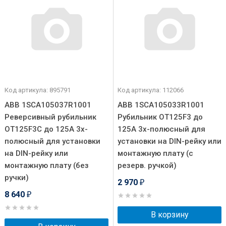
Код артикула: 895791
Код артикула: 112066
ABB 1SCA105037R1001
ABB 1SCA105033R1001
Реверсивный рубильник
Рубильник OT125F3 до
OT125F3C до 125А 3х-
125А 3х-полюсный для
полюсный для установки
установки на DIN-рейку или
на DIN-рейку или
монтажную плату (с
монтажную плату (без
резерв. ручкой)
ручки)
2 970
₽
8 640
₽
В корзину