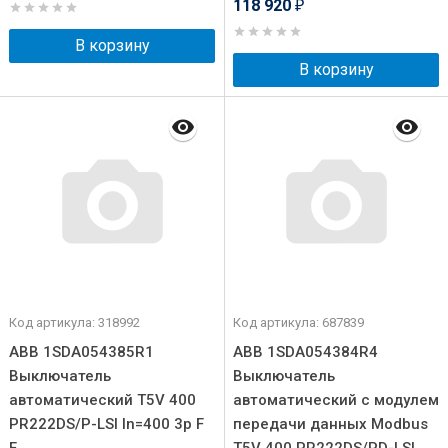
118 920
₽
В корзину
В корзину
Код артикула: 318992
Код артикула: 687839
ABB 1SDA054385R1
ABB 1SDA054384R4
Выключатель
Выключатель
автоматический T5V 400
автоматический с модулем
PR222DS/P-LSI In=400 3p F
передачи данных Modbus