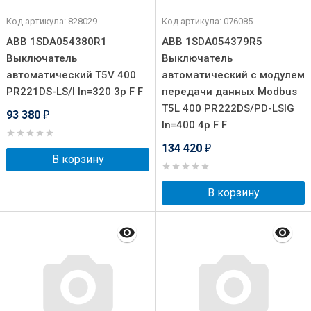
Код артикула: 828029
Код артикула: 076085
ABB 1SDA054380R1
ABB 1SDA054379R5
Выключатель
Выключатель
автоматический T5V 400
автоматический с модулем
PR221DS-LS/I In=320 3p F F
передачи данных Modbus
T5L 400 PR222DS/PD-LSIG
93 380
₽
In=400 4p F F
134 420
₽
В корзину
В корзину