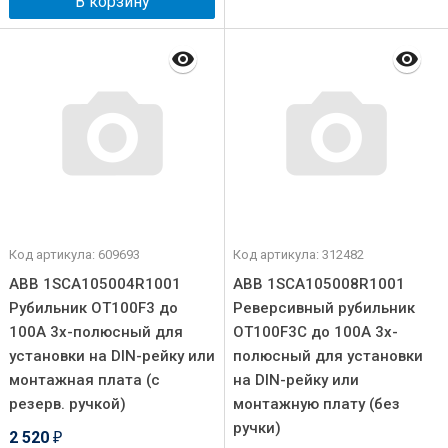
В корзину
Код артикула: 609693
Код артикула: 312482
ABB 1SCA105004R1001
ABB 1SCA105008R1001
Рубильник OT100F3 до
Реверсивный рубильник
100А 3х-полюсный для
OT100F3C до 100А 3х-
установки на DIN-рейку или
полюсный для установки
монтажная плата (с
на DIN-рейку или
резерв. ручкой)
монтажную плату (без
ручки)
2 520
₽