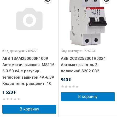
Код артикула: 718927
Код артикула: 776293
ABB 1SAM250000R1009
ABB 2CDS252001R0324
Автоматич.выключ. MS116-
Автомат.выкл-ль 2-
6.3 50 кА с регулир.
полюсной S202 C32
тепловой защитой 4A-6,3А
940
₽
Класс тепл. расцепит. 10
1 520
₽
В корзину
В корзину