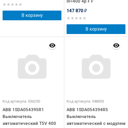
In=400 4p F F
147 870
₽
В корзину
В корзину
Код артикула: 036250
Код артикула: 048003
ABB 1SDA054395R1
ABB 1SDA054394R5
Выключатель
Выключатель
автоматический T5V 400
автоматический с модулем